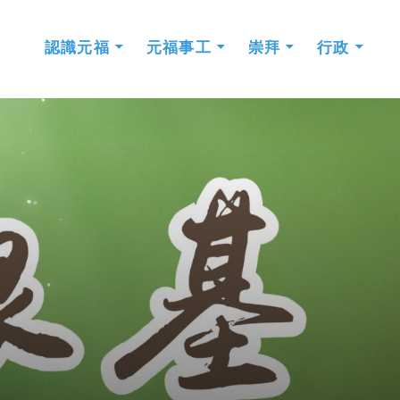
認識元福
元福事工
崇拜
行政