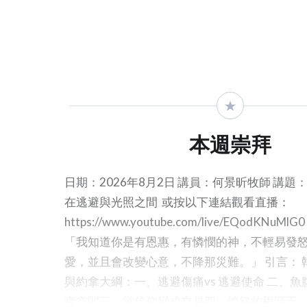
本週崇拜
日期：2026年8月2日 講員：何景昕牧師 講題
在逃避與光照之間 或按以下連結觀看直播：
https://www.youtube.com/live/EQodKNuM
「我知道你是有恩惠，有憐憫的神，不輕易發
愛，並且會改變心意，不降那災難。」 引言： 
與約拿大綱：一、逃避傷痛vs 逃避使命 二、
實空間三、當信仰變成交易四、憤怒的根源五