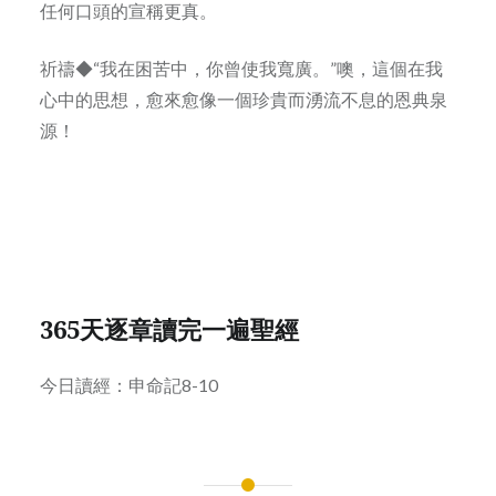
任何口頭的宣稱更真。
祈禱◆“我在困苦中，你曾使我寬廣。”噢，這個在我
心中的思想，愈來愈像一個珍貴而湧流不息的恩典泉
源！
365天逐章讀完一遍聖經
今日讀經：申命記8-10