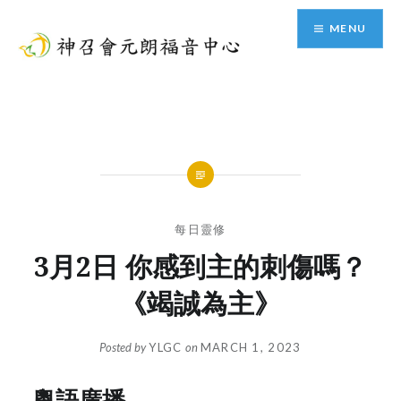
Skip
MENU
to
content
神召會元朗福音中心
每日靈修
3月2日 你感到主的刺傷嗎？
《竭誠為主》
Posted by
YLGC
on
MARCH 1, 2023
粵語廣播