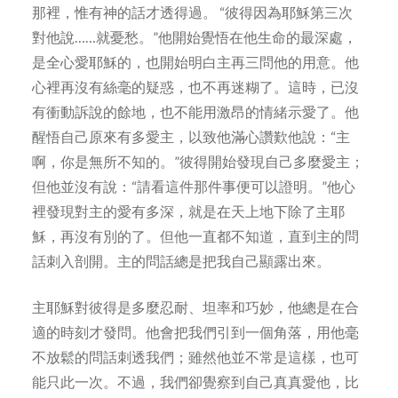
那裡，惟有神的話才透得過。 “彼得因為耶穌第三次
對他說……就憂愁。”他開始覺悟在他生命的最深處，
是全心愛耶穌的，也開始明白主再三問他的用意。他
心裡再沒有絲毫的疑惑，也不再迷糊了。這時，已沒
有衝動訴說的餘地，也不能用激昂的情緒示愛了。他
醒悟自己原來有多愛主，以致他滿心讚歎他說：“主
啊，你是無所不知的。”彼得開始發現自己多麼愛主；
但他並沒有說：“請看這件那件事便可以證明。”他心
裡發現對主的愛有多深，就是在天上地下除了主耶
穌，再沒有別的了。但他一直都不知道，直到主的問
話刺入剖開。主的問話總是把我自己顯露出來。
主耶穌對彼得是多麼忍耐、坦率和巧妙，他總是在合
適的時刻才發問。他會把我們引到一個角落，用他毫
不放鬆的問話刺透我們；雖然他並不常是這樣，也可
能只此一次。不過，我們卻覺察到自己真真愛他，比