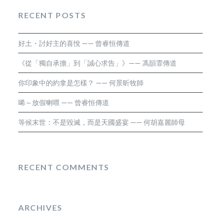
RECENT POSTS
好土・討好主的喜悅 —— 曾睿恒傳道
《從「獨自承擔」到「誠心求告」》—— 馮韻霏傳道
你印象中的約拿是怎樣？ —— 何景昕牧師
唏～放假喇喂 —— 曾睿恒傳道
等候末世：不是毀滅，而是天國盛宴 —— 何胡嘉麗師母
RECENT COMMENTS
ARCHIVES