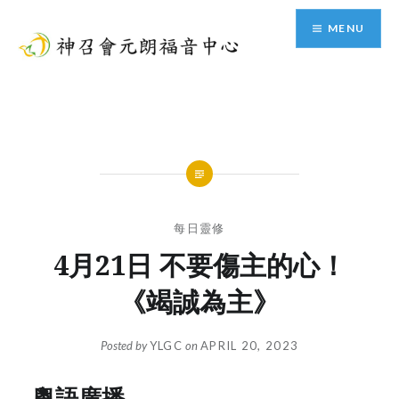
Skip
MENU
to
content
神召會元朗福音中心
每日靈修
4月21日 不要傷主的心！
《竭誠為主》
Posted by
YLGC
on
APRIL 20, 2023
粵語廣播