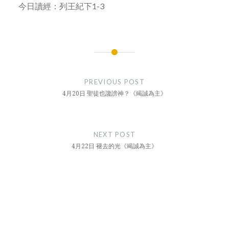
今日讀經：列王紀下1-3
Post
navigation
PREVIOUS POST
4月20日 聖徒也讒謗神？《竭誠為主》
NEXT POST
4月22日 褪去的光《竭誠為主》