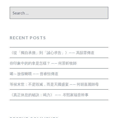
Search
for:
RECENT POSTS
《從「獨自承擔」到「誠心求告」》—— 馮韻霏傳道
你印象中的約拿是怎樣？ —— 何景昕牧師
唏～放假喇喂 —— 曾睿恒傳道
等候末世：不是毀滅，而是天國盛宴 —— 何胡嘉麗師母
《真正休息的秘訣：竭力》 —— 岑熙家福音幹事