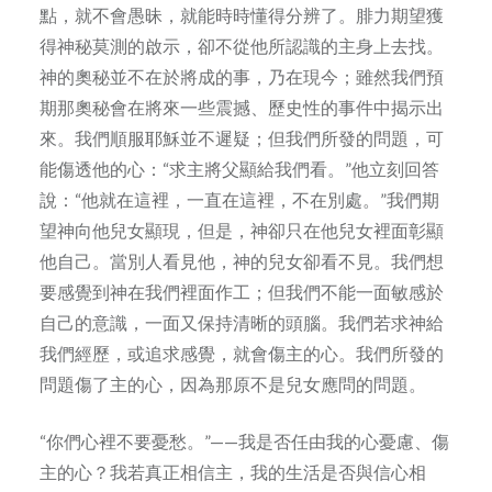
點，就不會愚昧，就能時時懂得分辨了。腓力期望獲
得神秘莫測的啟示，卻不從他所認識的主身上去找。
神的奧秘並不在於將成的事，乃在現今；雖然我們預
期那奧秘會在將來一些震撼、歷史性的事件中揭示出
來。我們順服耶穌並不遲疑；但我們所發的問題，可
能傷透他的心：“求主將父顯給我們看。”他立刻回答
說：“他就在這裡，一直在這裡，不在別處。”我們期
望神向他兒女顯現，但是，神卻只在他兒女裡面彰顯
他自己。當別人看見他，神的兒女卻看不見。我們想
要感覺到神在我們裡面作工；但我們不能一面敏感於
自己的意識，一面又保持清晰的頭腦。我們若求神給
我們經歷，或追求感覺，就會傷主的心。我們所發的
問題傷了主的心，因為那原不是兒女應問的問題。
“你們心裡不要憂愁。”——我是否任由我的心憂慮、傷
主的心？我若真正相信主，我的生活是否與信心相