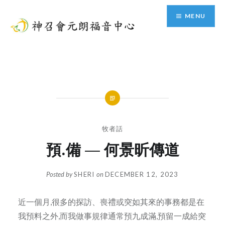
Skip
MENU
to
content
神召會元朗福音中心
牧者話
預.備 — 何景昕傳道
Posted by
SHERI
on
DECEMBER 12, 2023
近一個月,很多的探訪、喪禮或突如其來的事務都是在
我預料之外,而我做事規律通常預九成滿,預留一成給突