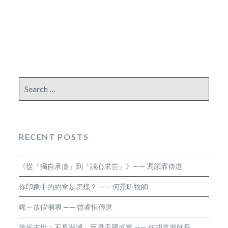
Search
for:
RECENT POSTS
《從「獨自承擔」到「誠心求告」》—— 馮韻霏傳道
你印象中的約拿是怎樣？ —— 何景昕牧師
唏～放假喇喂 —— 曾睿恒傳道
等候末世：不是毀滅，而是天國盛宴 —— 何胡嘉麗師母