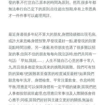
發的事,不打岔自己原本的時間為原則。然而,很多年都
無法奉行自己定下的原則,往往超出預期,幸有上帝恩典
才一件件事可以處理周詳。
最近身邊很多年紀不算大的朋友,身體陸續都出現毛病,
或許大家忽略身體預警,早發現還好一點,遲發現的則要
花點時間治療。另一邊廂,有些朋友也遇了很多難以招
架的事,信與不信的朋友每每向我泣訴時,他們共同有一
句話:「早知,我就……」人生不隨自己心意的事十常八
九,而且很多都是突如其來的挑戰與困難。我們可有預
防的策略?把困難甚至傷害的程度減至最輕?如果我們
願意每年洗牙、身體檢查、平常注重飲食、作息時間
平衡,理應是可以保障身體有一定平穩的健康;當我們把
人事都按部就班處理,也理應日常事項及人際關係會得
心應手;同樣,當我們好好與主建立更好的關係,無論在