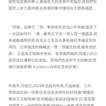
困苦或喜樂的事上,都感受主的恩典常常臨在,使我們在
困苦上有力量跨勝,在美善的事中懂得向主讚美感恩。
「預備」這兩字,「預」事前有先見也心中有數,盤算下
一步該如何行;「備」象形文字是一個人背一個盛器,用
來盛載備用的箭,有充足之意及在事前做好準備並安排
周到。記得施洗約翰喊說一聲「預備主的道,修直他的
路!」正是為主耶穌有使命、有準備而鋪排,預備人的心
接受這位彌賽亞的來臨。而我們也當持守主的教訓,預
備行各樣善事( ἀ γαθ ὸ ν 合神旨意的好事)。
年復年,日復日,2023年也臨到年尾,不論家庭、工作、
學業或其他一些事項,有沒有為明年好好預備?屬靈的
事你又怎樣預備?是否繼續計劃新的靈修生活?還是重
啟閒置了一段時間的靈修?持續什一奉獻,還是預備更