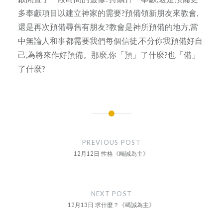
多奉獻項目以建立神家的需要?預備領新朋友來教會,
還是再次預備尋舊有朋友?教會是神所預備的地方,當
中無論人和事都需要我們每個信徒,不分你我預備好自
己,為將來作好預備。那麼,你「預」了什麼?也「備」
了什麼?
Post
navigation
PREVIOUS POST
12月12日 性格《竭誠為主》
NEXT POST
12月13日 求什麼？《竭誠為主》