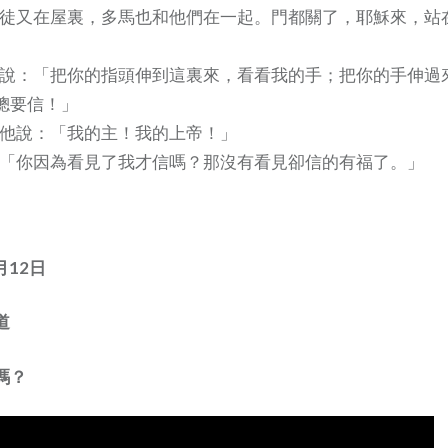
，門徒又在屋裏，多馬也和他們在一起。門都關了，耶穌來，站
」
多馬說：「把你的指頭伸到這裏來，看看我的手；把你的手伸過
總要信！」
，對他說：「我的主！我的上帝！」
說：「你因為看見了我才信嗎？那沒有看見卻信的有福了。」
月12日
道
嗎？