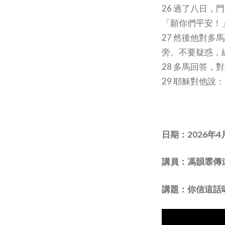
26 過了八日
「願你們平安！
27 然後他對
旁。不要疑惑，
28 多馬回答
29 耶穌對他
日期：2026年4
講員：馮韻霏傳
講題：你信這話