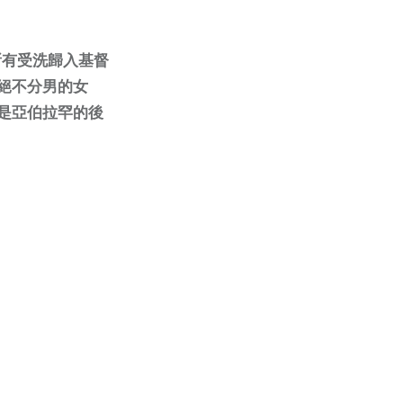
所有受洗歸入基督
，絕不分男的女
是亞伯拉罕的後