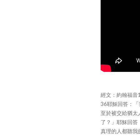
經文：約翰福音18:
36耶穌回答：
至於被交給猶太
了？」耶穌回答
真理的人都聽我