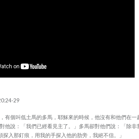
24-29
徒中，有個叫低土馬的多馬，耶穌來的時候，他沒有和他們在一
徒就對他說：「我們已經看見主了。」多馬卻對他們說：「除非
頭探入那釘痕，用我的手探入他的肋旁，我絕不信。」