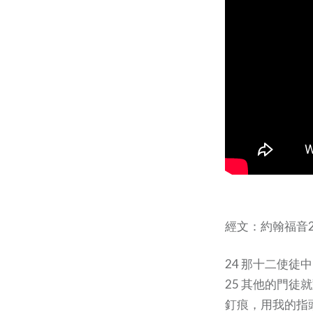
經文：約翰福音20:
24 那十二使
25 其他的門
釘痕，用我的指