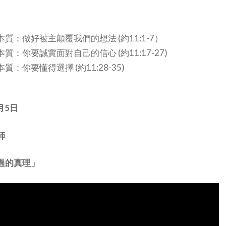
質：做好被主顛覆我們的想法 (約11:1-7）
：你要誠實面對自己的信心 (約11:17-27)
：你要懂得選擇 (約11:28-35)
月5日
師
過的真理」