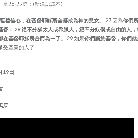
章26-29節；(新漢語譯本)
藉着信心，在基督耶穌裏全都成為神的兒女
。 27 因為
你們
基督； 28 絕不分猶太人或希臘人，絕不分奴僕或自由的人
都在基督耶穌裏合而為一了
。 29
如果你們屬於基督，你們就
承受產業的人了。
月19日
道
馬馬