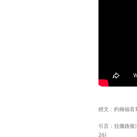
經文：約翰福音11
引言：拉撒路復活
26)