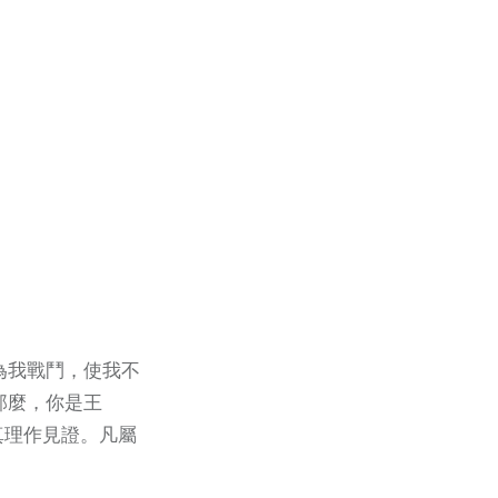
為我戰鬥，使我不
那麼，你是王
真理作見證。凡屬