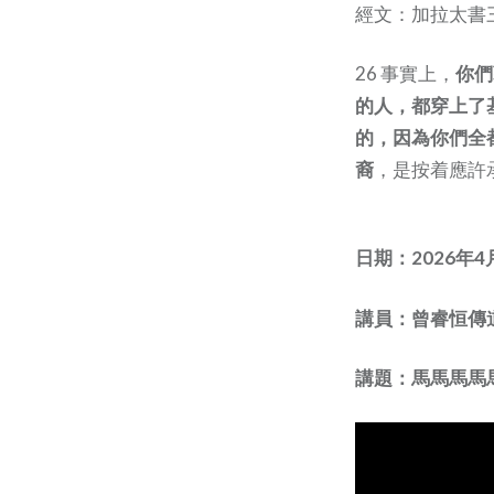
經文：加拉太書三
26 事實上，
你們
的人，都穿上了
的，因為你們全
裔
，是按着應許
日期：2026年4
講員：曾睿恒傳
講題：馬馬馬馬