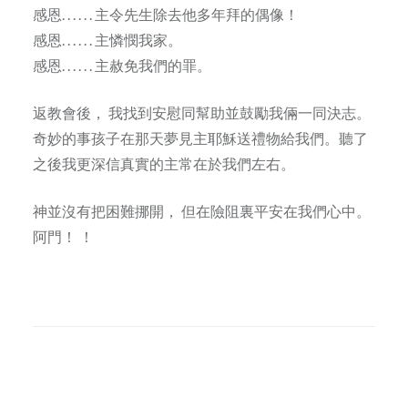
感恩. . . . . . 主令先生除去他多年拜的偶像！
感恩. . . . . . 主憐憫我家。
感恩. . . . . . 主赦免我們的罪。
返教會後， 我找到安慰同幫助並鼓勵我倆一同決志。
奇妙的事孩子在那天夢見主耶穌送禮物給我們。聽了
之後我更深信真實的主常在於我們左右。
神並沒有把困難挪開， 但在險阻裏平安在我們心中。
阿門！ ！