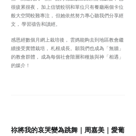
很疲累很夜， 加上信號較弱和單位只有餐廳兩個卡位
般大空間較難專注， 但她依然努力專心聽我們分享經
文， 學習禱告和讀經。
感恩經數個月網上栽培後， 雲媽能夠去到地區教會繼
續接受實體栽培， 札根成長。願我們也成為「無牆」
的教會群體， 成為每個社會階層和種族與神「相遇」
的媒介！
祢將我的哀哭變為跳舞｜周嘉美｜愛葡