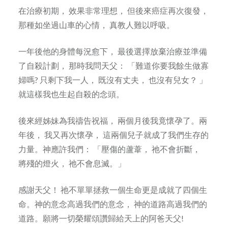
在治療初期， 效果非常理想， 但後來癌症再次復發，
那種如坐過山車的心情， 真教人難以呼吸。
一年後他的身體每況愈下， 最後選擇放棄治療並準備
了自殺計劃， 那時我問天父： 「難道你要我餘生做寡
婦嗎? 只剩下我一人， 既沒有丈夫， 也沒有兒女？ 」
就這樣我也生起自殺的念頭。
後來經姊妹為我禱告祝福， 兩個月後我竟懷孕了。兩
年後， 我又再次懷孕， 這兩個兒子就成了我們生存的
力量。神應許我們： 「壓傷的蘆葦， 祂不會折斷，
將殘的燈火， 祂不會息滅。」
感謝天父！ 祂不單單拯救一個生命更是成就了四個生
命。神的意念高過我們的意念， 神的道路高過我們的
道路。願將一切榮耀頌讚歸給天上的阿爸天父!