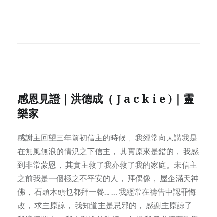
感恩見證｜洪德成（ J a c k i e )｜靈
樂家
感謝主回望三年前初信主的時候， 我經常向人講我是
在無風無浪的情況之下信主， 其實原來是錯的， 我感
到非常蒙恩， 其實主救了我亦救了我的家庭。未信主
之前我是一個極之不平安的人， 拜偶像， 屋企滿天神
佛， 石頭木頭乜都拜一餐… … 我經常在禱告中認罪悔
改， 求主原諒， 我知道主是忌邪的， 感謝主原諒了