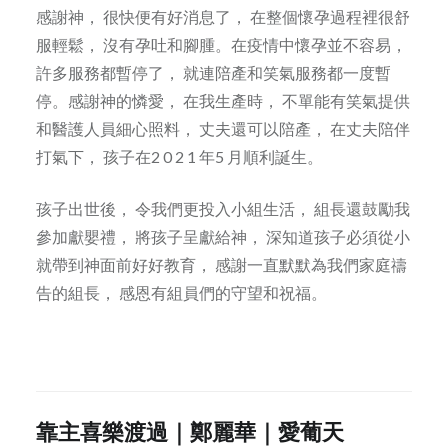
感謝神， 很快便有好消息了， 在整個懷孕過程裡很舒
服輕鬆， 沒有孕吐和腳腫。在疫情中懷孕並不容易，
許多服務都暫停了， 就連陪產和笑氣服務都一度暫
停。感謝神的憐愛， 在我生產時， 不單能有笑氣提供
和醫護人員細心照料， 丈夫還可以陪產， 在丈夫陪伴
打氣下， 孩子在2 0 2 1 年5 月順利誕生。
孩子出世後， 令我們更投入小組生活， 組長還鼓勵我
參加獻嬰禮， 將孩子呈獻給神， 深知道孩子必須從小
就帶到神面前好好教育， 感謝一直默默為我們家庭禱
告的組長， 感恩有組員們的守望和祝福。
靠主喜樂渡過｜鄭麗華｜愛葡天