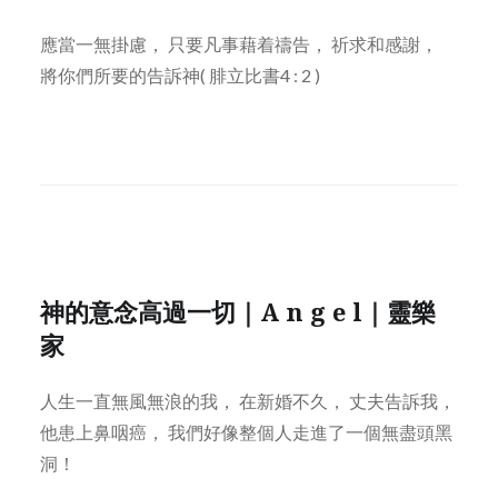
應當一無掛慮， 只要凡事藉着禱告， 祈求和感謝，
將你們所要的告訴神( 腓立比書4 : 2 )
神的意念高過一切｜A n g e l｜靈樂
家
人生一直無風無浪的我， 在新婚不久， 丈夫告訴我，
他患上鼻咽癌， 我們好像整個人走進了一個無盡頭黑
洞！