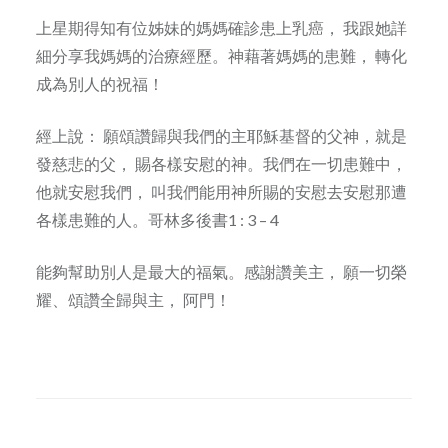
上星期得知有位姊妹的媽媽確診患上乳癌， 我跟她詳
細分享我媽媽的治療經歷。神藉著媽媽的患難， 轉化
成為別人的祝福！
經上說： 願頌讚歸與我們的主耶穌基督的父神，就是
發慈悲的父， 賜各樣安慰的神。我們在一切患難中，
他就安慰我們， 叫我們能用神所賜的安慰去安慰那遭
各樣患難的人。哥林多後書1 : 3 – 4
能夠幫助別人是最大的福氣。感謝讚美主， 願一切榮
耀、頌讚全歸與主， 阿門！