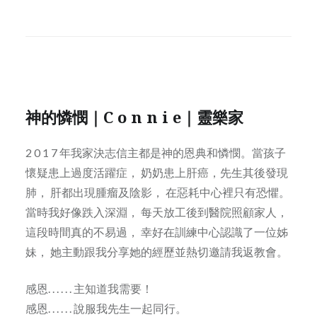
神的憐憫｜C o n n i e｜靈樂家
2 0 1 7 年我家決志信主都是神的恩典和憐憫。當孩子
懷疑患上過度活躍症， 奶奶患上肝癌，先生其後發現
肺， 肝都出現腫瘤及陰影， 在惡耗中心裡只有恐懼。
當時我好像跌入深淵， 每天放工後到醫院照顧家人，
這段時間真的不易過， 幸好在訓練中心認識了一位姊
妹， 她主動跟我分享她的經歷並熱切邀請我返教會。
感恩. . . . . . 主知道我需要！
感恩. . . . . . 說服我先生一起同行。