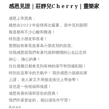
感恩見證｜莊靜兒C h e r r y｜靈樂家
感恩上帝恩典：
雖然在2 0 2 2 年疫情再次嚴重， 當中見到新聞
報道都有不少心酸和難過！
特別是小朋友和長者！
更開始有家長急著為小朋友預約疫苗。
但我感恩當我們有著代禱和憐憫的心去記念所
掛心， 擔心的事！
往往過幾日都會見到有神的保守和預備彰顯！
特別在這寒冷的天氣中！ 我亦感恩小孩能在家
上課， 老人家又不用接送孫兒上學放學！
這也是一份祝福和保護！
感恩有著祈禱和宣告的恩典！
我們作基督徒的， 能以禱告作守望！
A m e n