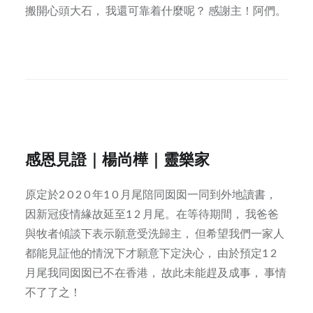
搬開心頭大石， 我還可靠着什麼呢？ 感謝主！阿們。
感恩見證｜楊尚樺｜靈樂家
原定於2 0 2 0 年1 0 月尾陪同囡囡一同到外地讀書，
因新冠疫情緣故延至1 2 月尾。在等待期間， 我爸爸
與牧者傾談下表示願意受洗歸主， 但希望我們一家人
都能見証他的情況下才願意下定決心， 由於預定1 2
月尾我同囡囡已不在香港， 故此未能趕及成事， 事情
不了了之！