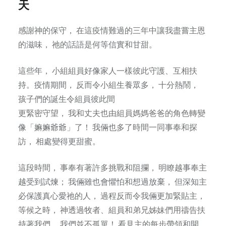
天
感謝神的保守， 在這疫情難過的三年中讓我盡嘗主恩
的滋味， 祂的話語是何等信實和甘甜。
這些年， 小組組員好像家人一樣彼此守護、互相扶
持。疫情期間， 反而令小組生養眾多， 十分熱鬧，
孩子們的誕生令組員彼此間
更緊密守望， 我和丈夫也由組員媽媽爸爸的角色轉變
像「嫲嫲爺爺」了！ 我倆也多了時間一同事奉和探
訪， 相處變得更甜蜜。
這段時間， 事奉有著許多挑戰和阻攔， 明瞭越事奉主
越受到試煉； 我倆雖也會懼怕和想過放棄， 但深知主
必保護真心愛祂的人， 過程反而令我倆更加緊貼主，
等候之時， 神透過牧者、組員和弟兄姊妹們用禱告扶
持著我們， 我們並不孤單！ 看見主的每步帶領和開