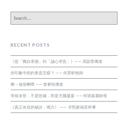
Search
for:
RECENT POSTS
《從「獨自承擔」到「誠心求告」》—— 馮韻霏傳道
你印象中的約拿是怎樣？ —— 何景昕牧師
唏～放假喇喂 —— 曾睿恒傳道
等候末世：不是毀滅，而是天國盛宴 —— 何胡嘉麗師母
《真正休息的秘訣：竭力》 —— 岑熙家福音幹事