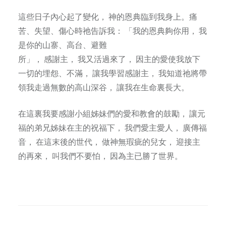
這些日子內心起了變化， 神的恩典臨到我身上。痛
苦、失望、傷心時祂告訴我： 「我的恩典夠你用， 我
是你的山寨、高台、避難
所」， 感謝主， 我又活過來了， 因主的愛使我放下
一切的埋怨、不滿， 讓我學習感謝主， 我知道祂將帶
領我走過無數的高山深谷， 讓我在生命裏長大。
在這裏我要感謝小組姊妹們的愛和教會的鼓勵， 讓元
福的弟兄姊妹在主的祝福下， 我們愛主愛人， 廣傳福
音， 在這末後的世代， 做神無瑕疵的兒女， 迎接主
的再來， 叫我們不要怕， 因為主已勝了世界。