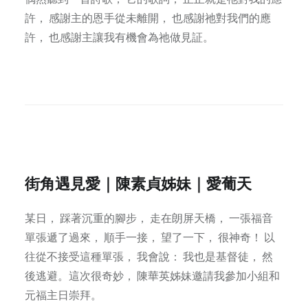
許， 感謝主的恩手從未離開， 也感謝祂對我們的應
許， 也感謝主讓我有機會為祂做見証。
街角遇見愛｜陳素貞姊妹｜愛葡天
某日， 踩著沉重的腳步， 走在朗屏天橋， 一張福音
單張遞了過來， 順手一接， 望了一下， 很神奇！ 以
往從不接受這種單張， 我會說： 我也是基督徒， 然
後逃避。這次很奇妙， 陳華英姊妹邀請我參加小組和
元福主日崇拜。