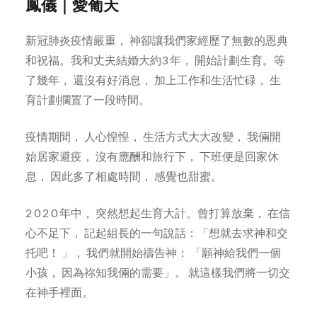
鳳儀｜愛葡天
新冠肺炎疫情嚴重， 神卻讓我們家經歷了無數的恩典
和祝福。我和丈夫結婚大約3 年， 開始計劃生育。等
了幾年， 還沒有好消息， 加上工作和生活忙碌， 生
育計劃擱置了一段時間。
疫情期間， 人心惶惶， 生活方式大大改變， 我倆開
始居家避疫， 沒有應酬和旅行下， 下班便是回家休
息， 因此多了相處時間， 感覺也甜蜜。
2 0 2 0 年中， 突然想起生育大計。曾打算放棄， 在信
心不足下， 記起組長的一句說話：「想就去求神和交
托吧！ 」， 我們就開始禱告神： 「願神給我們一個
小孩， 因為祢知我倆的需要」。 就這樣我們將一切交
在神手裡面。