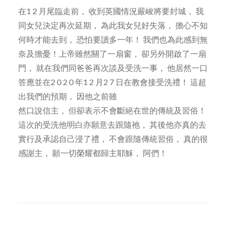
在1 2 月尾臨走前， 收到英國情況嚴峻將要封城， 我
同女兒決定再次延期， 為此我女兒好失落， 擔心不知
何時才能去到， 恐怕要讀多一年！ 我們也為此感到無
奈及擔憂！上帝雖然關了一扇窗， 卻另外開啟了一扇
門， 就在我們同爸爸再次談及受洗一事， 他居然一口
答應並在2 0 2 0 年1 2 月2 7 日在教會接受洗禮！ 這超
出我們的預期， 因他之前雖
然口說信主， 但卻表示不會斷絕在世的傳統及習俗！
這次的受洗他明白亦願意去跟隨祂， 其後他亦真的去
實行及承認自己浸了禮， 不會跟隨傳統習俗， 真的很
感謝主， 願一切榮耀都歸主耶穌， 阿們！