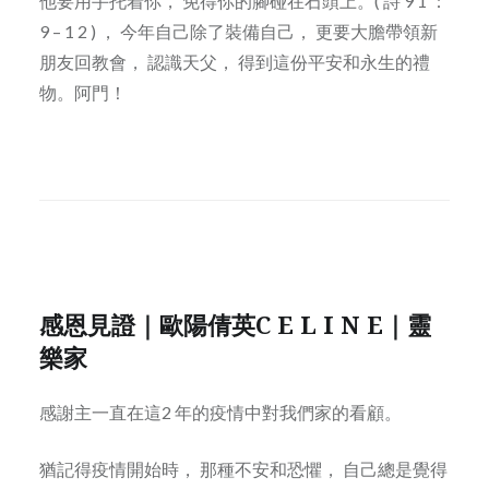
他要用手托着你， 免得你的腳碰在石頭上。( 詩 9 1 ：
9 – 1 2 ) ， 今年自己除了裝備自己， 更要大膽帶領新
朋友回教會， 認識天父， 得到這份平安和永生的禮
物。阿門！
感恩見證｜歐陽倩英C E L I N E｜靈
樂家
感謝主一直在這2 年的疫情中對我們家的看顧。
猶記得疫情開始時， 那種不安和恐懼， 自己總是覺得