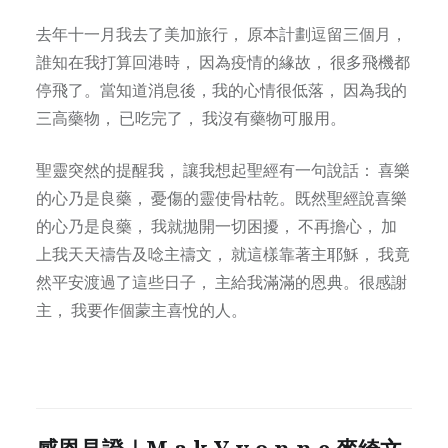
去年十一月我去了美加旅行， 原本計劃逗留三個月，
誰知在我打算回港時， 因為疫情的緣故， 很多飛機都
停飛了。當知道消息後，我的心情很低落， 因為我的
三高藥物， 已吃完了， 我沒有藥物可服用。
聖靈突然的提醒我， 讓我想起聖經有一句說話： 喜樂
的心乃是良藥， 憂傷的靈使骨枯乾。既然聖經說喜樂
的心乃是良藥， 我就拋開一切困擾， 不再擔心， 加
上我天天禱告及唸主禱文， 就這樣靠著主耶穌， 我竟
然平安渡過了這些日子， 主給我滿滿的恩典。很感謝
主， 我要作個蒙主喜悅的人。
感恩見證｜M a k Y v o n n e 麥綺文