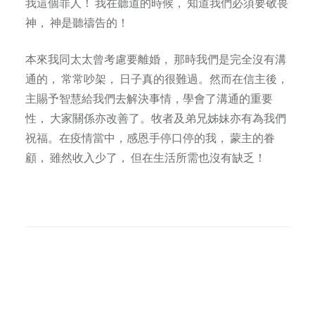
我這個罪人！ 我在聽道的時候， 知道我們必須要敬畏
神， 神是聽禱告的！
本來我同太太曾考慮要離婚， 那時我們是完全沒有溝
通的， 常常吵架， 日子真的很難過。然而在信主後，
主賜予智慧給我們去解決事情，學會了溝通的重要
性， 大家關係亦改善了。牧者及弟兄姊妹亦有為我們
祝福。在疫情當中，感恩手停口停的我， 蒙主的眷
顧， 雖然收入少了， 但在生活所需也沒有缺乏！