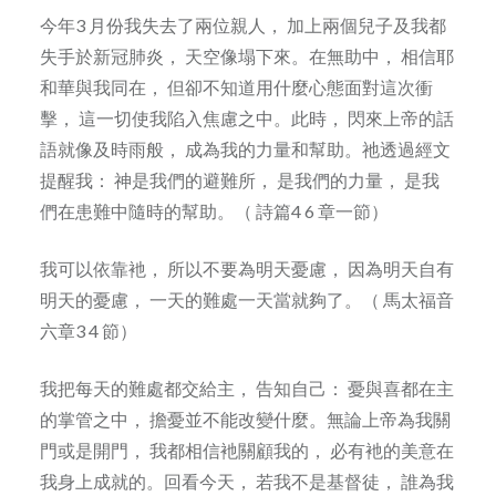
今年3 月份我失去了兩位親人， 加上兩個兒子及我都
失手於新冠肺炎， 天空像塌下來。在無助中， 相信耶
和華與我同在， 但卻不知道用什麼心態面對這次衝
擊， 這一切使我陷入焦慮之中。此時， 閃來上帝的話
語就像及時雨般， 成為我的力量和幫助。祂透過經文
提醒我： 神是我們的避難所， 是我們的力量， 是我
們在患難中隨時的幫助。（ 詩篇4 6 章一節）
我可以依靠衪， 所以不要為明天憂慮， 因為明天自有
明天的憂慮， 一天的難處一天當就夠了。（ 馬太福音
六章3 4 節）
我把每天的難處都交給主， 告知自己： 憂與喜都在主
的掌管之中， 擔憂並不能改變什麼。無論上帝為我關
門或是開門， 我都相信衪關顧我的， 必有衪的美意在
我身上成就的。回看今天， 若我不是基督徒， 誰為我