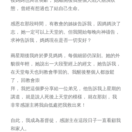
態， 曾經有想過也了結自己生命。
感恩在那段時間， 有教會的姊妹告訴我， 因媽媽決了
志， 她一定可以上天堂的。但我開始每晚向神禱告，
求神告訴我， 媽媽現在是否一切安好？
兩星期後我終於夢見媽媽， 每個細節仍深刻。她的外
貌很年輕， 她說出一大段聖經上的經文， 她告訴我，
在天堂每天也到教會學習的。我醒後整個人都放鬆
了， 回教會崇
拜， 我把這個夢分享給一位弟兄， 他告訴我上星期的
講道， 就是說人死後上天堂的模樣， 就在那刻， 我
非常感謝主將我由低處把我救出來！
自此， 我成為基督徒， 感謝主在這段日子一直看顧我
和家人。