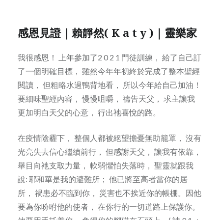
感恩見證｜賴靜然( K a t y )｜靈樂家
我很感恩！ 上年參加了2 0 2 1 門徒訓練， 給了自己訂
了一個明確目標， 雖然今年年初終於完成了整本聖經
閱讀， 但粗略水過鴨背地看， 所以今年給自己加油！
要細味聖經內容， 慢慢咀嚼， 禱告天父， 求主讓我
更加明白天父的心意， 行出祂喜悅的路。
在疫情陰霾下， 整個人都被絕望擔憂無助籠罩， 沒有
光亮失去信心繼續前行， 但感謝天父， 讓我有依靠，
舉目向衪支取力量， 軟弱懼怕失落時， 聖靈就跟我
說: 耶和華是我的避難所； 他已將至高者當你的居
所， 禍患必不臨到你， 災害也不挨近你的帳棚。因他
要為你吩咐他的使者， 在你行的一切道路上保護你。