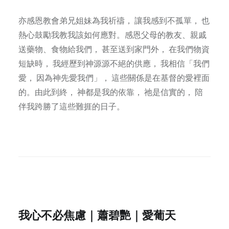
亦感恩教會弟兄姐妹為我祈禱， 讓我感到不孤單， 也
熱心鼓勵我教我該如何應對。感恩父母的教友、親戚
送藥物、食物給我們， 甚至送到家門外， 在我們物資
短缺時， 我經歷到神源源不絕的供應， 我相信「我們
愛， 因為神先愛我們」， 這些關係是在基督的愛裡面
的。由此到終， 神都是我的依靠， 祂是信實的， 陪
伴我跨勝了這些難捱的日子。
我心不必焦慮｜蕭碧艷｜愛葡天