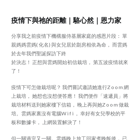
疫情下與祂的距離｜駱心然｜恩力家
分享我之前疫情下機構服侍基層家庭的感恩片段： 單
親媽媽雲媽( 化名) 與女兒居於劏房相依為命， 而雲媽
於去年我們聖誕探訪下終
於決志！ 正想與雲媽開始初信栽培， 第五波疫情就來
了！
疫情下可怎做栽培呢？ 我們嘗試邀請她進行Z o o m 網
上栽培， 她想也沒想便答應！ 我們便作「速遞員」將
栽培材料送到她家樓下信箱， 晚上再與她Z o o m 做栽
培。雲媽家裏沒有電腦W i f i ， 幸好有女兒學校的平
板和數據卡， 上網裝置解決了！
但一關過完又一關。雲媽晚上放工回家煮晚飯後， 已