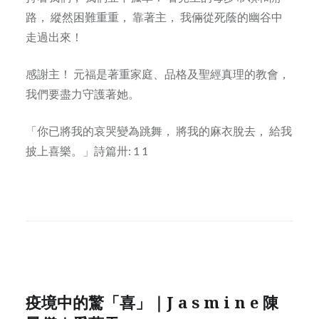
路， 縱然困難重重， 靠著主， 我倆從死蔭的幽谷中
走過出來！
感謝主！ 元福是著重家庭、品格及聖經真理的教會，
我們要盡力守護著她。
「你已將我的哀哭變為跳舞， 將我的麻衣脫去， 給我
披上喜樂。」詩篇卅: 1 1
疫境中的驚「喜」｜J a s m i n e 陳