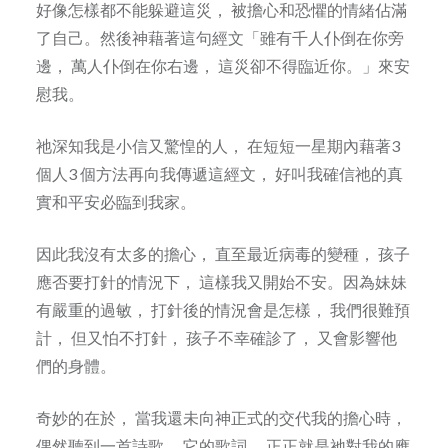
好像怎樣都不能躲避這災， 被擔心和恐懼的情緒佔滿
了自己。然後神藉著這句經文「雖有千人仆倒在你旁
邊， 萬人仆倒在你右邊， 這災卻不得臨近你。」來安
慰我。
祂深知我是小信又驚惶的人， 在短短一星期內藉著3
個人3 個方法再向我傳遞這經文， 好叫我確信祂的真
實和平安必臨到我家。
因此我沒有太多的擔心， 直至最近病毒的變種， 孩子
應否要打針的情況下， 這樣我又開始不安。因為妹妹
有嚴重的過敏， 打針後的情況會是怎樣， 我們很難預
計， 但又怕不打針， 孩子不幸確診了， 又會影響他
們的身體。
奇妙的在於， 當我還未向神正式的交代我的擔心時，
偶然聽到一首詩歌， 它的歌詞， 正正就是祂對我的應