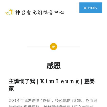
Skip
MENU
to
content
神召會元朗福音中心
感恩
主憐憫了我｜K i m L e u n g｜靈樂
家
2 0 1 4 年我媽媽得了癌症， 後來她信了耶穌，然而最
後媽媽也與世長辭， 她離開後我整個人陷入崩潰狀