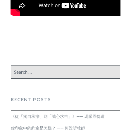
Search
for:
RECENT POSTS
《從「獨自承擔」到「誠心求告」》—— 馮韻霏傳道
你印象中的約拿是怎樣？ —— 何景昕牧師