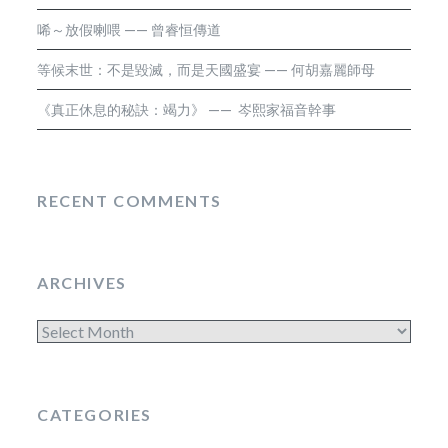
唏～放假喇喂 —— 曾睿恒傳道
等候末世：不是毀滅，而是天國盛宴 —— 何胡嘉麗師母
《真正休息的秘訣：竭力》 —— 岑熙家福音幹事
RECENT COMMENTS
ARCHIVES
Archives
CATEGORIES