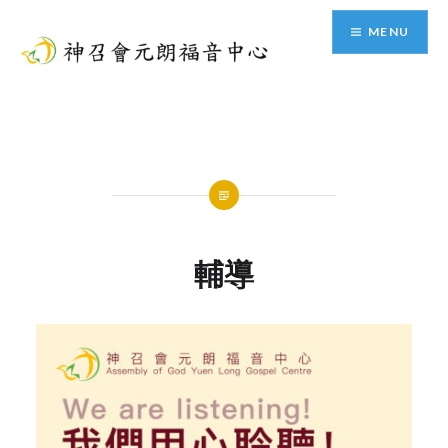
Skip
MENU
to
content
神召會元朗福音中心
輔導