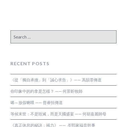
Search
for:
RECENT POSTS
《從「獨自承擔」到「誠心求告」》—— 馮韻霏傳道
你印象中的約拿是怎樣？ —— 何景昕牧師
唏～放假喇喂 —— 曾睿恒傳道
等候末世：不是毀滅，而是天國盛宴 —— 何胡嘉麗師母
《真正休息的秘訣：竭力》 —— 岑熙家福音幹事