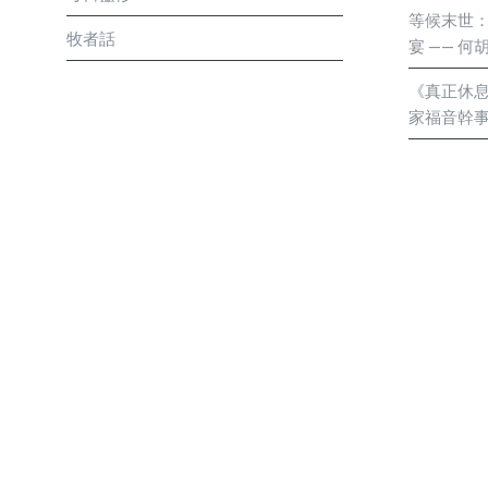
等候末世
牧者話
宴 —— 
《真正休息
家福音幹