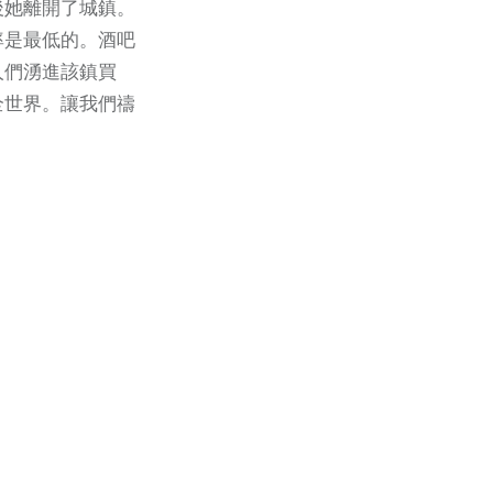
後她離開了城鎮。
率是最低的。酒吧
人們湧進該鎮買
全世界。讓我們禱