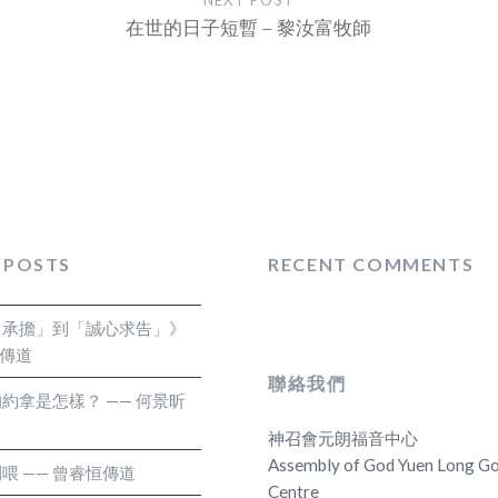
在世的日子短暫 – 黎汝富牧師
 POSTS
RECENT COMMENTS
自承擔」到「誠心求告」》
霏傳道
聯絡我們
約拿是怎樣？ —— 何景昕
神召會元朗福音中心
Assembly of God Yuen Long Go
喂 —— 曾睿恒傳道
Centre