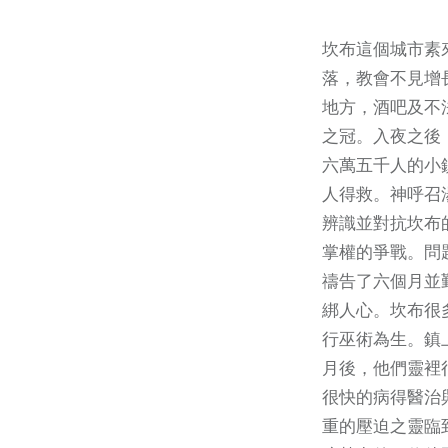
坎布這個城市素
落，教會不見增
地方，酒吧及不
之冠。入夜之後
六萬五千人的小
人得救。神呼召湯馬
辨識並對抗坎布
掌權的爭戰。問
禱告了六個月並
綁人心。坎布很
行巫術為生。鎮
月後，他們靈裡
很快的病得醫治
重的壓迫之靈臨