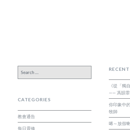
RECENT
Search
for:
《從「獨
—— 馮韻
CATEGORIES
你印象中的
牧師
教會通告
唏～放假喇
每日靈修