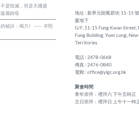
：不是毀滅，而是天國盛
地址 : 新界元朗鳳群街 11-15
何胡嘉麗師母
廈地下
的秘訣：竭力》 —— 岑熙
G/F, 11-15 Fung Kwan Street,
事
Fung Building, Yuen Long, New
Territories
電話 : 2478-0668
傳真 : 2476-0840
電郵 : office@ylgc.org.hk
聚會時間
青年崇拜：禮拜六 下午五時正
主日崇拜：禮拜日 上午十一時