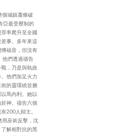
整個城鎮蕭條破
肯亞最受壓制的
犯罪率爬升至全國
避差事。多年來這
們傳福音，但沒有
會。他們透過禱告
爭戰，乃是與執政
步。他們加足火力
巫術的靈環繞並捆
叫以馬內利。她以
助於神。禱告六個
有200人歸主。
姥用巫術反擊，沈
。了解相對抗的黑