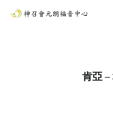
Skip
to
content
神召會元朗福音中心
肯亞 –