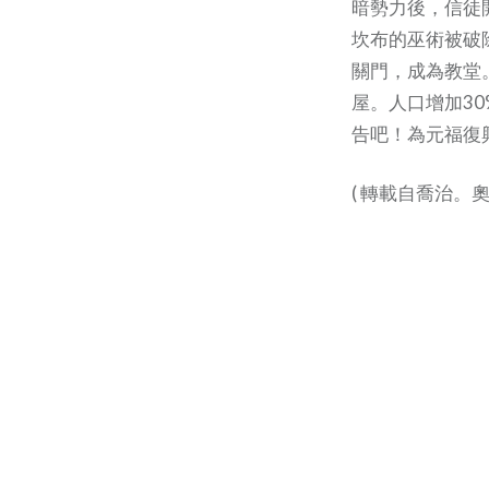
暗勢力後，信徒
坎布的巫術被破
關門，成為教堂
屋。人口增加3
告吧！為元福復
( 轉載自喬治。奧提( G 
Post
navigation