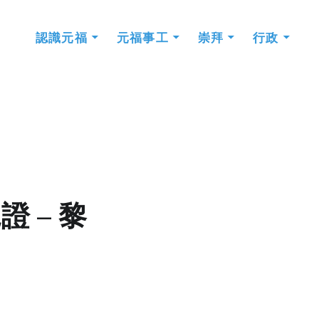
認識元福
元福事工
崇拜
行政
證 – 黎