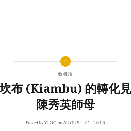
牧者話
 坎布 (Kiambu) 的轉化見
陳秀英師母
Posted by
YLGC
on
AUGUST 21, 2018