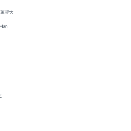
 號萬豐大
 Man
正