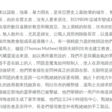
來以謀殺，強暴，暴力聞名，是肯亞歷史上最敗壞的城市 。
長，由於名聲太差，沒有人要來居住。到1980年這城市變成
法場所數目遠勝於教堂和雜貨店。加上酒精的助長，坎布的
，無人敢外出，尤其是婦女。公職人員照例賄賂長官，以逃
鎮尚無教會能成長超過幾十人。有一個精疲力盡的牧師說他
士。穆提 (Thomas Muthee) 牧師夫婦到坎布去建立教
的屬靈逼迫來源。如以弗所書所說的，我們不是與屬血氣的
題不是在鎮上的人，問題是魔鬼如何轄制人，使人在原地踏
勤做研究，他們禁食禱告並問神真正的原因在那。主顯明是
多問題的產生是跟一位叫甄姥姥的巫婆有關。她占卜的地方
上的政商都來找她算命。明白坎布的權勢後，湯馬士夫婦求
很確定那地的靈界權勢已被擊破。他們舉辦的一周戶外佈道就
與悔改歸主成了家常便飯。他們設立24小時禱告中心。甄姥
到禱告會及崇拜中。長老們發現教堂外有甄姥姥的手工製品