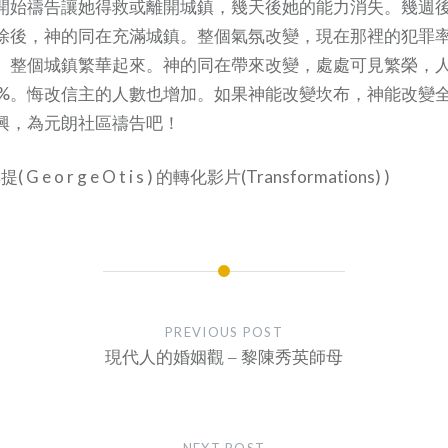
開始禱告讓她得救或離開城鎮，幾天後她的能力消失。幾週
除後，神的同在充滿城鎮。整個氣氛改變，現在那裡的犯罪
。整個城鎮繁華起來。神的同在帶來改變，處處可見繁榮，
0%。悔改信主的人數也增加。如果神能改變坎布，神能改變
興，為元朗社區禱告吧！
e o r g e O t i s ) 的轉化影片(Transformations) )
PREVIOUS POST
現代人的婚姻觀 – 黎陳秀英師母
NEXT POST