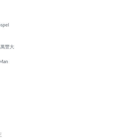
大家新年: 蒙福蒙恩，主恩滿溢，主愛常在! 靈性
家庭蒙福!
spel
 號萬豐大
 Man
正