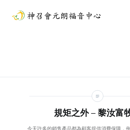
Skip
to
content
神召會元朗福音中心
規矩之外 – 黎汝富
今天許多的銷售產品都為顧客提供消費保障，