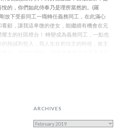
喜悅的，你們如此侍奉乃是理所當然的。(羅
一月剛剛放下受薪同工一職轉任義務同工，在此滿心
和看顧，讓我這卑微的使女，能繼續有機會在元
榮耀主的社區燈台！ 轉變成為義務同工，一點也
奉的熱誠和投入，我人生在初信主的時候，被主
事奉主，深深的感到~~活著能事奉這位又真又活
氣和人生意義! 今年主給我一個很清晰的異
庭事工，一起推動癌關事工，有關癌症關懷事工
)在家訊和異像分享會已有詳情的介紹了，所以在此不
 我在教會的事奉崗位，很多沒有太大的改變，
，我們家庭事工是有承傳人，神引領她在青少年
主，就是在元福成長的胡嘉麗姊妹，她和丈夫早
ARCHIVES
新協會工作，在當中受神很多的訓練和學習，今
Archives
在元福家庭事工接棒了！她承擔家庭事工活動主
大使用她，也請大家多多禱告支持她在元福為主