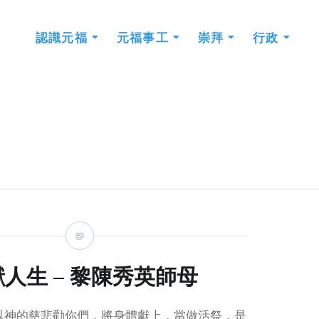
認識元福
元福事工
崇拜
行政
人生 – 黎陳秀英師母
以神的慈悲勸你們，將身體獻上，當做活祭，是