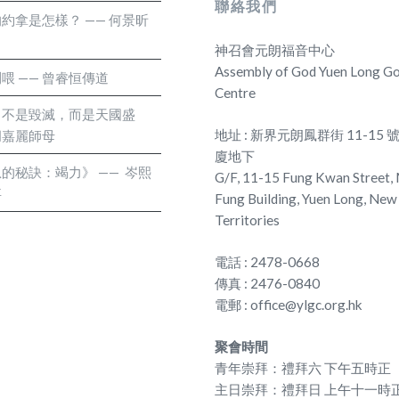
聯絡我們
一把汗，我想今後
發光發熱! 恭祝
約拿是怎樣？ —— 何景昕
師奶的家人會是怎
興旺，身心健壯，
神召會元朗福音中心
重視規矩和原則的
Assembly of God Yuen Long Go
喂 —— 曾睿恒傳道
去，可有側門或後
Centre
14:40凡事都要
：不是毀滅，而是天國盛
地址 : 新界元朗鳳群街 11-15
何胡嘉麗師母
兄們，要警戒不守
廈地下
向眾人忍耐。 帖
的秘訣：竭力》 —— 岑熙
G/F, 11-15 Fung Kwan Street,
們，凡有弟兄不按規
事
Fung Building, Yuen Long, New
。 每一個人都應
Territories
括立法會某些議員
電話 : 2478-0668
矩而行，就像火車
傳真 : 2476-0840
教會也如是。規矩
電郵 : office@ylgc.org.hk
會，有什麼原則應
作良好，事事有條
聚會時間
青年崇拜：禮拜六 下午五時正
歲時，有分別對錯
主日崇拜：禮拜日 上午十一時
天，任意而行。