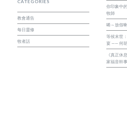
CATEGORIES
了一絕招「吾駛排隊既！」看到這裏心裏抹了
你印象中的
可能有人會有樣學樣，照版做多次。我想這個
牧師
教會通告
樣的人？她如何教導自己的子女？她和家人會
唏～放假喇
嗎？除了規定之外可有例外的呢？正門進不了
每日靈修
門可行嗎？ 聖經告訴我們規矩是很重要的： 林前
等候末世
牧者話
宴 —— 
規規矩矩的按著次序行。帖前5:14我們又勸弟
規矩的人，勉勵灰心的人，扶助軟弱的人，也要
《真正休息
後3:6弟兄們，我們奉主耶穌基督的名吩咐你
家福音幹
矩而行，不遵守從我們所受的教訓，就當遠離他
該尊重規矩，不要效法一些不守規矩的人，包
的行為。規矩是社會一條無形軌道，人不按規
出軌車毀人亡。任何的組織、群體都有規矩，
令教會於管理上有秩序，大家明白如何參與教
當遵守。若人人守規矩而行，就算人多也能運
理不至混亂。規矩是從小學起，當小孩子三四
的能力，就要教導他規矩，否則長大就無法無