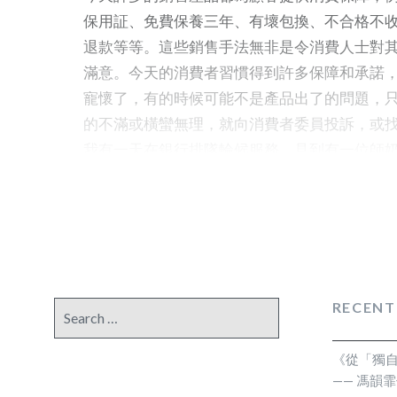
保用証、免費保養三年、有壞包換、不合格不
退款等等。這些銷售手法無非是令消費人士對
滿意。今天的消費者習慣得到許多保障和承諾
寵懷了，有的時候可能不是產品出了的問題，
的不滿或橫蠻無理，就向消費者委員投訴，或
我有一天在銀行排隊輪候服務，見到有一位師
幣處理的專柜去入錢，可能見到人太多不想排
有禮貌地對她說，這裏是專門處理股票外幣，
確的窗口排隊，她就開始「發脾氣」，我是老
年……在這裏按揭供樓…..你們的服務承諾在那
客人？你們一個一個來向我講解，花了那麼多
幫助我做入數帳應該都做完了……！最後經理屈
RECENT
Search
辦，這個野蠻的消費者就得到非一般客人所得
for:
不夠7分鐘，我還在長龍中排隊，她已得意洋洋
《從「獨
門。 這個女人竟然不顧顏面，也毫無羞愧，在
—— 馮韻