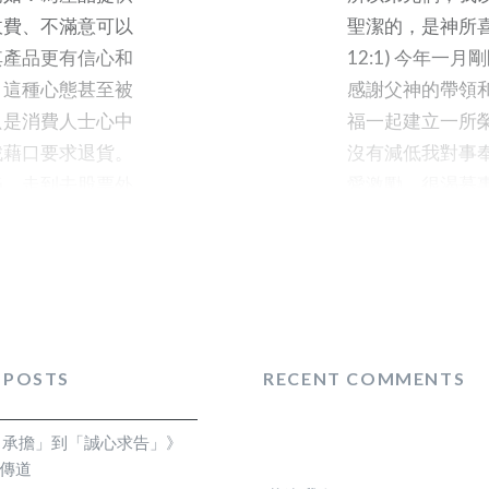
收費、不滿意可以
聖潔的，是神所
其產品更有信心和
12:1) 今年
，這種心態甚至被
感謝父神的帶領
只是消費人士心中
福一起建立一所
找藉口要求退貨。
沒有減低我對事
奶，走到去股票外
愛激勵，很渴慕
隊。柜枱的職員很
的真神，是我的福
要做提存應該到正
像，就是幫助家
主顧，光顧那麼多
(CanCare
裏？你們這樣對待
再作重覆介紹啊!
時間，若是你願意
但我感到恩惠的
服叫職員幫她照
時回來教會認識
 POSTS
RECENT COMMENTS
到的服務了。前後
年在國際家庭更
地離開銀行的大
天已是成熟可以
自承擔」到「誠心求告」》
眾目睽睽之下示範
任一職，願主大
霏傳道