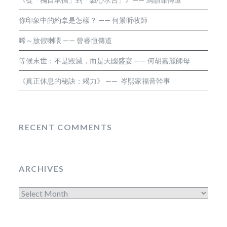
你印象中的約拿是怎樣？ —— 何景昕牧師
唏～放假喇喂 —— 曾睿恒傳道
等候末世：不是毀滅，而是天國盛宴 —— 何胡嘉麗師母
《真正休息的秘訣：竭力》 —— 岑熙家福音幹事
RECENT COMMENTS
ARCHIVES
Archives