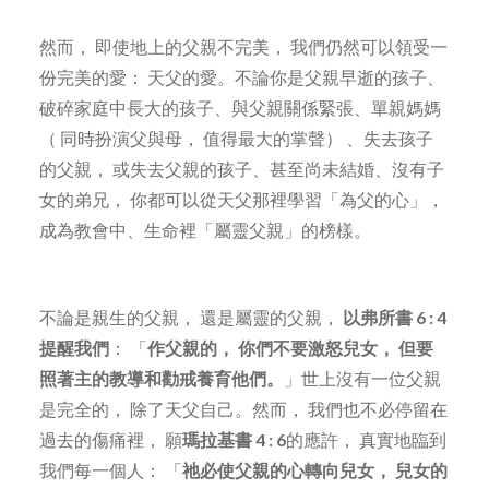
然而， 即使地上的父親不完美， 我們仍然可以領受一
份完美的愛： 天父的愛。不論你是父親早逝的孩子、
破碎家庭中長大的孩子、與父親關係緊張、單親媽媽
（ 同時扮演父與母， 值得最大的掌聲） 、失去孩子
的父親， 或失去父親的孩子、甚至尚未結婚、沒有子
女的弟兄， 你都可以從天父那裡學習「為父的心」，
成為教會中、生命裡「屬靈父親」的榜樣。
不論是親生的父親， 還是屬靈的父親，
以弗所書 6 : 4
提醒我們
： 「
作父親的， 你們不要激怒兒女， 但要
照著主的教導和勸戒養育他們。
」世上沒有一位父親
是完全的， 除了天父自己。然而， 我們也不必停留在
過去的傷痛裡， 願
瑪拉基書 4 : 6
的應許， 真實地臨到
我們每一個人： 「
祂必使父親的心轉向兒女， 兒女的