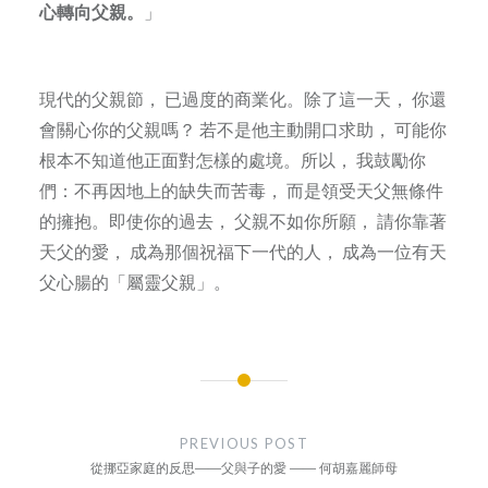
心轉向父親。
」
現代的父親節， 已過度的商業化。除了這一天， 你還
會關心你的父親嗎？ 若不是他主動開口求助， 可能你
根本不知道他正面對怎樣的處境。所以， 我鼓勵你
們：不再因地上的缺失而苦毒， 而是領受天父無條件
的擁抱。即使你的過去， 父親不如你所願， 請你靠著
天父的愛， 成為那個祝福下一代的人， 成為一位有天
父心腸的「屬靈父親」。
Post
navigation
PREVIOUS POST
從挪亞家庭的反思——父與子的愛 —— 何胡嘉麗師母