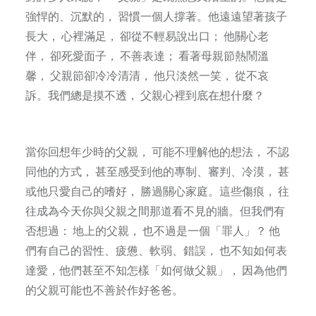
強悍的、沉默的， 習慣一個人撐著。他遠遠望著孩子
長大， 心裡滿足， 卻從不輕易說出口； 他關心老
伴， 卻死愛面子， 不善表達； 看著母親節熱鬧溫
馨， 父親節卻冷冷清清， 他只淡然一笑， 從不哀
訴。我們總是摸不透， 父親心裡到底在想什麼？
當你回想年少時的父親， 可能不理解他的想法， 不認
同他的方式， 甚至感受到他的專制、審判、冷漠， 甚
或他只愛自己的嗜好， 勝過關心家庭。這些傷痕， 往
往成為今天你與父親之間那道看不見的牆。但我們有
否想過： 地上的父親， 也不過是一個「罪人」？ 他
們有自己的習性、疲憊、軟弱、錯誤， 也不知如何表
達愛，他們甚至不知怎樣「如何做父親」， 因為他們
的父親可能也不善於作好爸爸。