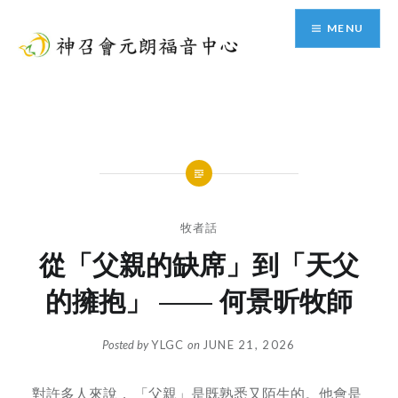
Skip
MENU
to
content
神召會元朗福音中心
牧者話
從「父親的缺席」到「天父
的擁抱」 —— 何景昕牧師
Posted by
YLGC
on
JUNE 21, 2026
對許多人來說， 「父親」是既熟悉又陌生的。他會是