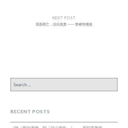
NEXT POST
直面死亡，活出真實 —— 曾睿恒傳道
Search
for:
RECENT POSTS
《從「獨自承擔」到「誠心求告」》—— 馮韻霏傳道