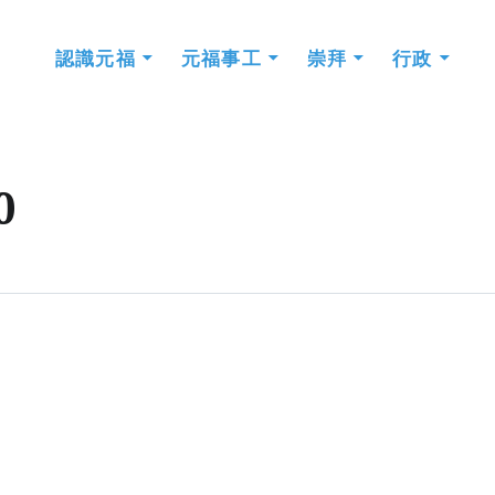
認識元福
元福事工
崇拜
行政
0