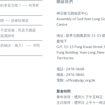
聯絡我們
託付， 相信有主
約拿是怎樣？ —— 何景昕
透過線上節目提供
神召會元朗福音中心
夠在抗疫疲累沉悶
Assembly of God Yuen Long Go
喂 —— 曾睿恒傳道
組內容。義工們付
Centre
足。看見教會的年
：不是毀滅，而是天國盛
地址 : 新界元朗鳳群街 11-15
何胡嘉麗師母
做好所託付的工
廈地下
託付。盼望夢想家
的秘訣：竭力》 —— 岑熙
G/F, 11-15 Fung Kwan Street,
的群體、為教會委
事
Fung Building, Yuen Long, New
敬愛的黎汝富牧師
Territories
仍然堅定的盡責忠
電話 : 2478-0668
 雖然在繁重的崗
傳真 : 2476-0840
來退休後服事的方
電郵 : office@ylgc.org.hk
盡責忠心， 委身
聚會時間
青年崇拜：禮拜六 下午五時正
主日崇拜：禮拜日 上午十一時