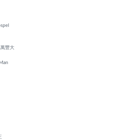
spel
 號萬豐大
 Man
正