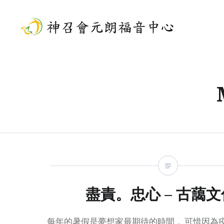
Skip
to
content
神召會元朗福音中心
盡責。忠心 – 古藹
每年的暑假是夢想家最期待的時間， 可惜因為