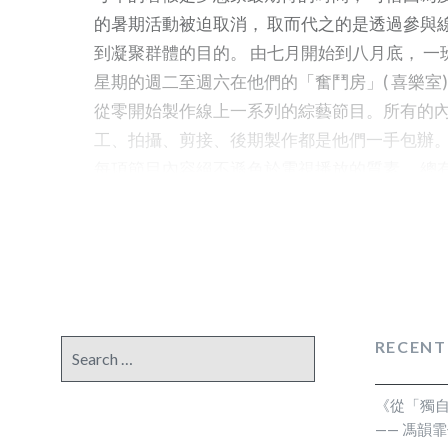
的暑期活動被迫取消， 取而代之的是透過參與線
到凝聚群體的目的。 由七月開始到八月底， 一
星期的週二至週六在他們的「奮鬥房」( 喜樂室)
從零開始製作線上一系列的綜藝節目。所有的
工、拍攝、剪接、後期製作都是他們一手包辦
每項節目內容絕不遜色於電視播放的質素， 總
方。以前大戲師父說「台上一分鐘， 台下十年功
上十至十五分鐘的節目， 線下的預備功夫都要花
少的人力和技術支援， 許多還是新學、新嘗試。
力、用心和盡責， 我曾問他們: 「如果花那麼
資源製作一條十至十五分鐘的短片， 別人看了
價值在那裡呢? 」再進一步地問: 「如果所做的
RECENT
Search
得不到任何人的欣賞或回報， 你仍會盡責忠心地
for:
義工們回答令人安慰， 他們認為能夠事奉自己
《從「獨
在， 就算別人未能了解背後付出幾多也不緊要，
—— 馮韻