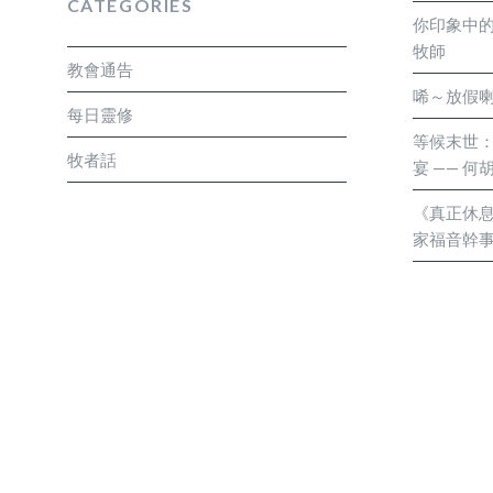
CATEGORIES
奮鬥的弟兄姊妹彼此鼓勵， 只要完成他們所受的
你印象中的
記念。 這些節目能夠成功凝聚小組連結組員， 
牧師
教會通告
的話題， 延伸線下繼續參與網組相聚分享。能
唏～放假喇
的氣氛中， 注入新鮮的元素刺激大家， 豐富小
每日靈修
出的努力， 最後得到小組的投入參與， 心感滿
等候末世
牧者話
宴 —— 
青人能夠委身， 不怕辛苦亦不計較得失， 盡力
作， 能夠在小事上忠心， 將來必能成就更大的
《真正休息
有更多的年青人起來加入事奉的團隊， 為自己
家福音幹
身服侍。 元福一直承傳委身事奉的文化， 我們
四十年在元福的委身事奉，經歷不少風雨起跌
心地服事， 今年年底是黎牧師光榮退休的時間，
位退下來， 但是黎牧師將會退而不休， 計劃未
向。願我們的年青人都以黎牧師為榜樣， 將元福
事奉的文化承傳下去。