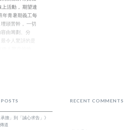
上活動， 期望達
班年青暑期義工每
 埋頭苦幹， 一切
內容由籌劃、分
。最令人驚訝的是
有使人驚喜的地
」， 原來一個線
上百倍時間， 不
 對義工們的努
多的時間、人力和
轉頭就會忘記的，
服侍別人看不見，
 POSTS
RECENT COMMENTS
繼續服侍嗎? 」
的群體是意義的所
自承擔」到「誠心求告」》
 因為有一班共同
霏傳道