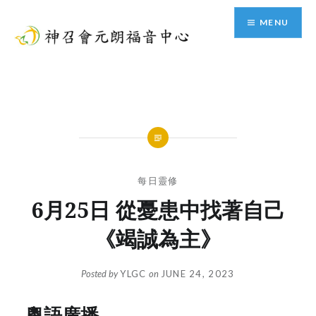
Skip
MENU
to
content
神召會元朗福音中心
每日靈修
6月25日 從憂患中找著自己
《竭誠為主》
Posted by
YLGC
on
JUNE 24, 2023
粵語廣播