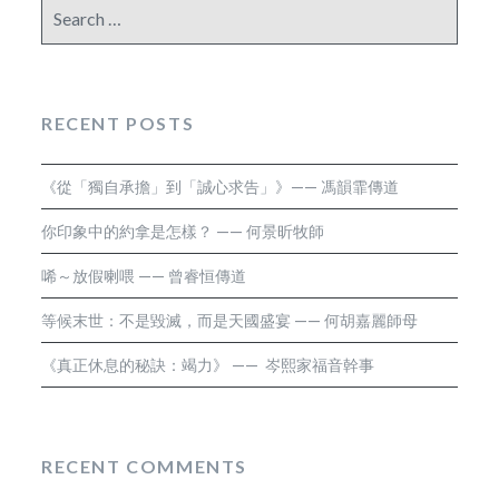
Search
for:
RECENT POSTS
《從「獨自承擔」到「誠心求告」》—— 馮韻霏傳道
你印象中的約拿是怎樣？ —— 何景昕牧師
唏～放假喇喂 —— 曾睿恒傳道
等候末世：不是毀滅，而是天國盛宴 —— 何胡嘉麗師母
《真正休息的秘訣：竭力》 —— 岑熙家福音幹事
RECENT COMMENTS