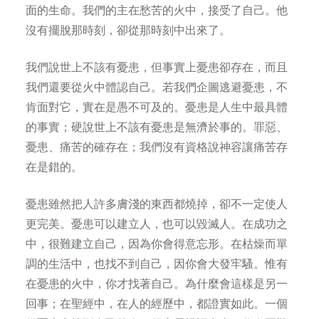
面的生命。我們的主在愁苦的火中，接受了自己。他
沒有擺脫那時刻，卻從那時刻中出來了。
我們說世上不該有憂患，但事實上憂患卻存在，而且
我們還要從火中體認自己。若我們企圖逃避憂患，不
肯面對它，實在是愚不可及的。憂患是人生中最具體
的事實；硬說世上不該有憂患是無濟於事的。罪惡、
憂患、痛苦的確存在；我們沒有資格說神容讓痛苦存
在是錯的。
憂患雖然把人許多膚淺的東西都燒掉，卻不一定使人
更完美。憂患可以建立人，也可以毀滅人。在成功之
中，很難建立自己，因為你會得意忘形。在枯燥而單
調的生活中，也找不到自己，因你會大發牢騷。惟有
在憂患的火中，你才找著自己。為什麼會這樣是另一
回事；在聖經中，在人的經歷中，都證實如此。一個