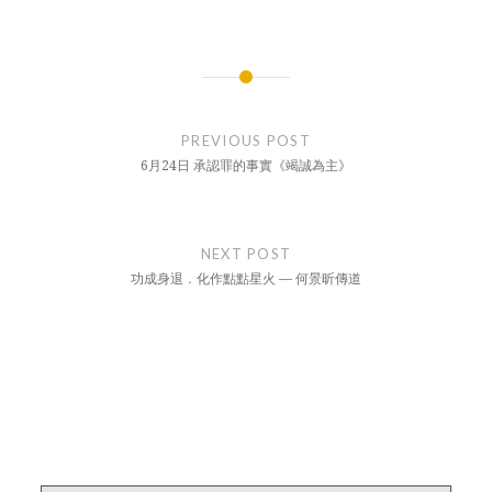
Post
navigation
PREVIOUS POST
6月24日 承認罪的事實《竭誠為主》
NEXT POST
功成身退．化作點點星火 — 何景昕傳道