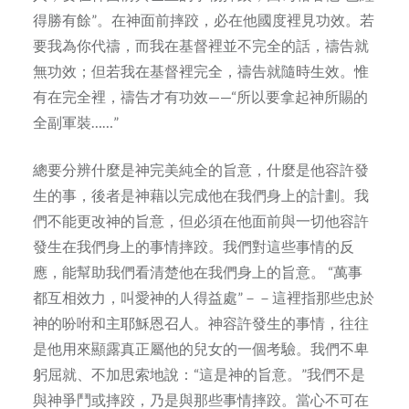
得勝有餘”。在神面前摔跤，必在他國度裡見功效。若
要我為你代禱，而我在基督裡並不完全的話，禱告就
無功效；但若我在基督裡完全，禱告就隨時生效。惟
有在完全裡，禱告才有功效——“所以要拿起神所賜的
全副軍裝……”
總要分辨什麼是神完美純全的旨意，什麼是他容許發
生的事，後者是神藉以完成他在我們身上的計劃。我
們不能更改神的旨意，但必須在他面前與一切他容許
發生在我們身上的事情摔跤。我們對這些事情的反
應，能幫助我們看清楚他在我們身上的旨意。 “萬事
都互相效力，叫愛神的人得益處”－－這裡指那些忠於
神的吩咐和主耶穌恩召人。神容許發生的事情，往往
是他用來顯露真正屬他的兒女的一個考驗。我們不卑
躬屈就、不加思索地說：“這是神的旨意。”我們不是
與神爭鬥或摔跤，乃是與那些事情摔跤。當心不可在