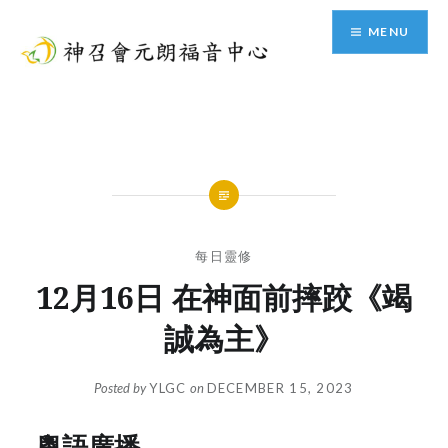
Skip
MENU
to
content
神召會元朗福音中心
每日靈修
12月16日 在神面前摔跤《竭
誠為主》
Posted by
YLGC
on
DECEMBER 15, 2023
粵語廣播