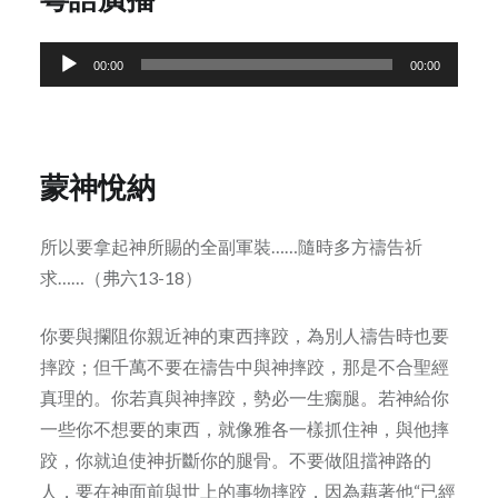
Audio
00:00
00:00
Player
蒙神悅納
所以要拿起神所賜的全副軍裝……隨時多方禱告祈
求……（弗六13-18）
你要與攔阻你親近神的東西摔跤，為別人禱告時也要
摔跤；但千萬不要在禱告中與神摔跤，那是不合聖經
真理的。你若真與神摔跤，勢必一生瘸腿。若神給你
一些你不想要的東西，就像雅各一樣抓住神，與他摔
跤，你就迫使神折斷你的腿骨。不要做阻擋神路的
人，要在神面前與世上的事物摔跤，因為藉著他“已經