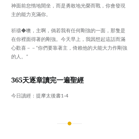
神面前怠惰地閒坐，而是勇敢地光榮而戰，你會發現
主的能力充滿你。
祈禱◆噢，主啊，倘若我有任何剛強的一面，那隻是
在你裡面得著的剛強。今天早上，我因想起這話而滿
心歡喜－－“你們要靠著主，倚賴他的大能大力作剛強
的人。”
365天逐章讀完一遍聖經
今日讀經：提摩太後書1-4
Post