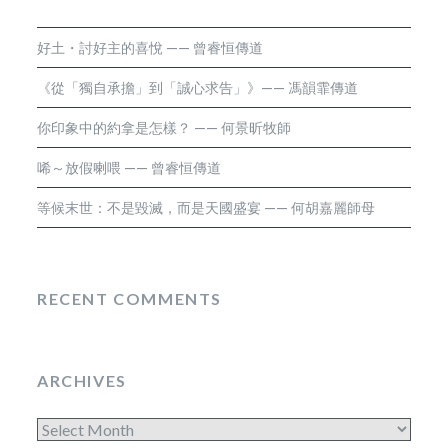
好土・討好主的喜悅 —— 曾睿恒傳道
《從「獨自承擔」到「誠心求告」》—— 馮韻霏傳道
你印象中的約拿是怎樣？ —— 何景昕牧師
唏～放假喇喂 —— 曾睿恒傳道
等候末世：不是毀滅，而是天國盛宴 —— 何胡嘉麗師母
RECENT COMMENTS
ARCHIVES
Archives