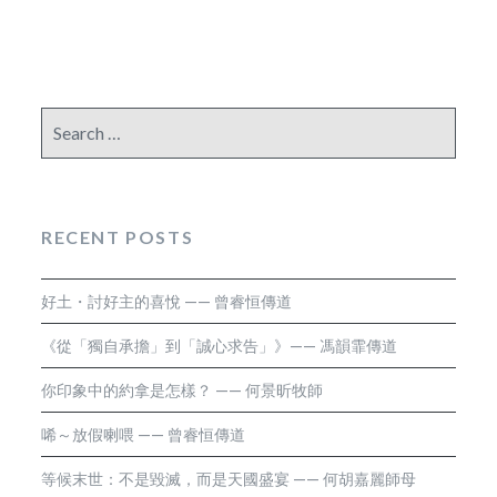
Search
for:
RECENT POSTS
好土・討好主的喜悅 —— 曾睿恒傳道
《從「獨自承擔」到「誠心求告」》—— 馮韻霏傳道
你印象中的約拿是怎樣？ —— 何景昕牧師
唏～放假喇喂 —— 曾睿恒傳道
等候末世：不是毀滅，而是天國盛宴 —— 何胡嘉麗師母