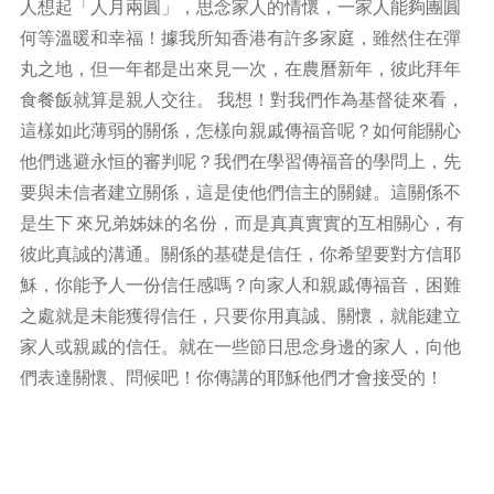
人想起「人月兩圓」，思念家人的情懷，一家人能夠團圓
何等溫暖和幸福！據我所知香港有許多家庭，雖然住在彈
丸之地，但一年都是出來見一次，在農曆新年，彼此拜年
食餐飯就算是親人交往。 我想！對我們作為基督徒來看，
這樣如此薄弱的關係，怎樣向親戚傳福音呢？如何能關心
他們逃避永恒的審判呢？我們在學習傳福音的學問上，先
要與未信者建立關係，這是使他們信主的關鍵。這關係不
是生下 來兄弟姊妹的名份，而是真真實實的互相關心，有
彼此真誠的溝通。關係的基礎是信任，你希望要對方信耶
穌，你能予人一份信任感嗎？向家人和親戚傳福音，困難
之處就是未能獲得信任，只要你用真誠、關懷，就能建立
家人或親戚的信任。就在一些節日思念身邊的家人，向他
們表達關懷、問候吧！你傳講的耶穌他們才會接受的！