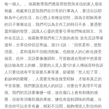
每一個人。」 保羅教導我們應當用智慧與未信的家人朋友
相處，相處來往是指我們在日常的行事為人，要活出以耶
穌為中心的生活，在心態上有種迫切性，因為主耶穌再來
的日子漸漸迫近，我們可以為主作工的時日不多，要憑聖
靈所賜的智慧，認識人心靈的需要引導他們悔改歸主。 另
外在言語上，保羅教導我們有三方面的表現: 首先言語帶著
溫和，分享信仰切忌爭論。箴15:1說：「回答柔和，使怒
消退。」柔和溫和不但能消怒氣，也能使人的心軟化接受
福音。此外，言語要像鹽調和，可曾聽過在聖經中把基督
徒比喻為世上的糖，甜蜜的人見人愛?許多人傳福音時告訴
人只要信就有平安喜樂凡事享通，卻避開「世人犯了罪，
虧缺神的榮耀」，人需要先悔改接受耶穌，才能有真正的
平安喜樂。我們要說造就人的好話，但要合乎真理不可虛
假。我們的言語要像鹽一樣，放在傷口上會有刺痛的感
覺，但卻有消毒防腐的果效。鹽也有提鮮調味的用處，分
享信仰可以非常有趣，精彩不沉悶，能夠增添人對信仰的