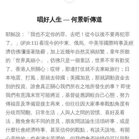
唱好人生 — 何景昕傳道
耶穌說：「我也不定你的罪。去吧！從今以後不要再犯罪
了。」(約8:11) 看現今的中東、俄烏、中美等國際時事及經
濟彷彿瀰漫著陰霾，加上近幾年自然災禍頻繁，童年所聽
的「世界真細小」，彷彿只是一個童話，世界不常有歡笑
了。香港人所關心：哎呀，那邊打仗就不去東歐旅行；日
本地震、打風，那就去韓國；美國加息，那就調動資金去
別的投資。誰會真正關心我們所在之地所發生的事？ 即使
我們有意識末世可能將近，基督徒應調較自己心態，努力
傳福音及準備迎接主再來，但往往因大家事奉觀點角度有
分歧而鬧翻。日常生活，人與人之間的習慣、喜好及看
法，難免會有不同的意見，朋友間談論生活瑣碎事，或是
什麼社會經濟時事、甚至信仰的觀點，有談天說地、有開
心喜悅的；也有滲出苦澀的。但我們會否珍惜仍可以與對