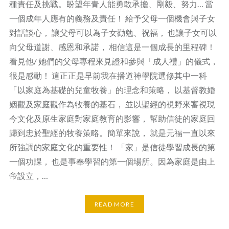
種責任及挑戰。盼望年青人能勇敢承擔、剛毅、努力… 當
一個成年人應有的義務及責任！ 給予父母一個機會與子女
對話談心， 讓父母可以為子女勸勉、祝福， 也讓子女可以
向父母道謝、感恩和承諾， 相信這是一個成長的里程碑！
看見他/ 她們的父母專程來見證和參與「成人禮」的儀式，
很是感動！ 這正正是早前我在播道神學院選修其中一科
「以家庭為基礎的兒童牧養」的理念和策略， 以基督教婚
姻觀及家庭觀作為牧養的基石， 並以聖經的視野來審視現
今文化及原生家庭對家庭教育的影響， 幫助信徒的家庭回
歸到忠於聖經的牧養策略。簡單來說， 就是元福一直以來
所強調的家庭文化的重要性！ 「家」是信徒學習成長的第
一個功課， 也是事奉學習的第一個場所。因為家庭是由上
帝設立，…
READ MORE