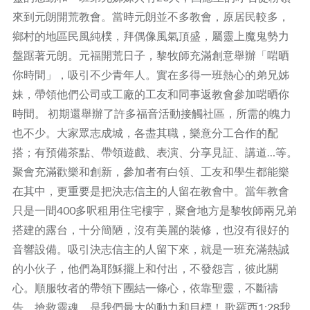
來到元朗開荒教會。當時元朗並不多教會，原居民較多，
鄉村的地區民風純樸，拜偶像風氣頂盛，屬靈上魔鬼勢力
盤踞著元朗。元福開荒日子，黎牧師充滿創意舉辦「啱晒
你時間」，吸引不少青年人。實在多得一班熱心的弟兄姊
妹，帶領他們公司或工廠的工友和同事返教會參加啱晒你
時間。 初期還舉辦了許多福音活動接觸社區，所需的魄力
也不少。大家眾志成城，各盡其職，樂意分工合作的配
搭；有預備茶點、帶領遊戲、表演、分享見証、講道…等。
聚會充滿歡樂和創新，參加者有白領、工友和學生都能樂
在其中，更重要是把決志信主的人留在教會中。當年教會
只是一間400多呎租用住宅樓宇，聚會地方是黎牧師兩兄弟
搭建的露台，十分簡陋，沒有美麗的裝修，也沒有很好的
音響設備。吸引決志信主的人留下來，就是一班充滿熱誠
的小伙子，他們為耶穌擺上和付出，不發怨言，彼此關
心。順服牧者的帶領下團結一條心，依靠聖靈，不斷禱
告，搶救靈魂，是我們最大的動力和目標！ 歌羅西1:28我