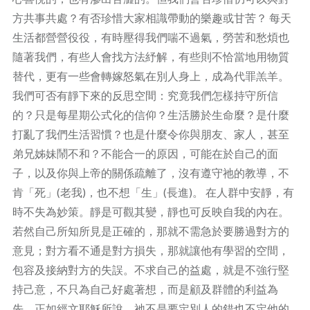
方共事共處？有否珍惜大家相識帶動的樂趣或甘苦？ 每天
生活都營營役役，有時壓得我們喘不過氣，勞苦和愁煩也
隨著我們，有些人會找方法紓解，有些則不恰當地用物質
替代，更有一些會轉嫁怒氣在別人身上，成為代罪羔羊。
我們可否有靜下來的反思空間：究竟我們怎樣持守所信
的？只是每星期公式化的信仰？生活勝於生命麼？是什麼
打亂了我們生活習慣？也是什麼令你與朋友、家人，甚至
弟兄姊妹鬧不和？不能合一的原因，可能在於自己的面
子，以及你與上帝的關係疏離了，沒有遵守祂的教導，不
肯「死」(老我)，也不想「生」(長進)。 在人群中安靜，有
時不失為妙策。靜是可觀其變，靜也可反映自我的內在。
若然自己所知所見是正確的，那就不需急於要勝過對方的
意見；對方看不通是對方損失，那就讓他有學習的空間，
包容及接納對方的失誤。不求自己的益處，就是不強行堅
持己意，不只為自己好處著想，而是顧及群體的利益為
先。正如經文耶穌所說，祂不是要定別人的錯也不定他的