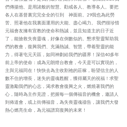
們傳揚他、是用諸般的智慧、勸戒各人、教導各人。要把
各人在基督裏完完全全的引到 神面前。29我也為此勞
苦、照著他在我裏面運用的大能、盡心竭力。 我們很珍惜
元福會友擁有宣教的使命和熱誠，並且知道主的日子近
了，能搶救失喪靈魂，好像在倒數似的。懇求聖靈幫助我
們的教會，復興我們、充滿熱誠、智慧，帶着聖靈的能
力，得著屯元天區，如同神劃給我們的疆界！深信40多年
前上帝的使命：成為元朗燈台教會，今天是可以實現的，
主與元福同在！快快去為主收割祂的莊稼，盼望信主的人
數不住的增長，迷失的靈魂甦醒，獲得屬天的祝福！求聖
靈激勵我們的心志，渴求教會復興之火，燃燒著我們的
心，隨時為主作見證，把握每一個傳福音的機會，邀請人
到佈道會，或上街傳福音，為失喪靈魂禱告，讓我們大發
熱心燃亮生命，為元福譜寫復興的未來！