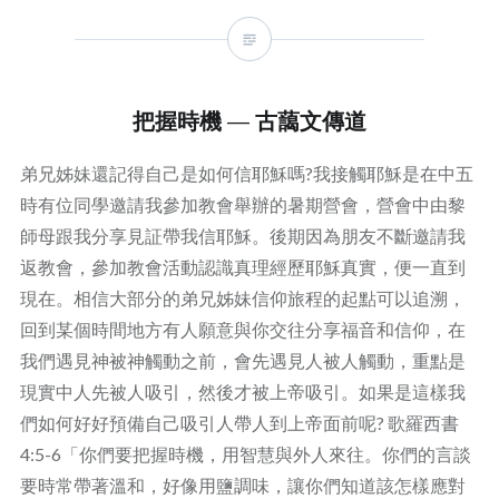
把握時機 — 古藹文傳道
弟兄姊妹還記得自己是如何信耶穌嗎?我接觸耶穌是在中五
時有位同學邀請我參加教會舉辦的暑期營會，營會中由黎
師母跟我分享見証帶我信耶穌。後期因為朋友不斷邀請我
返教會，參加教會活動認識真理經歷耶穌真實，便一直到
現在。相信大部分的弟兄姊妹信仰旅程的起點可以追溯，
回到某個時間地方有人願意與你交往分享福音和信仰，在
我們遇見神被神觸動之前，會先遇見人被人觸動，重點是
現實中人先被人吸引，然後才被上帝吸引。如果是這樣我
們如何好好預備自己吸引人帶人到上帝面前呢? 歌羅西書
4:5-6「你們要把握時機，用智慧與外人來往。你們的言談
要時常帶著溫和，好像用鹽調味，讓你們知道該怎樣應對