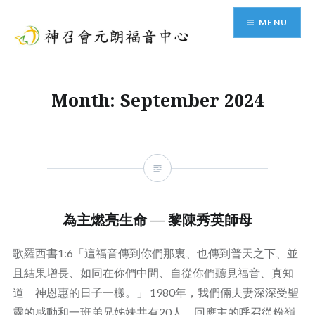
Skip
MENU
to
content
神召會元朗福音中心
Month:
September 2024
為主燃亮生命 — 黎陳秀英師母
歌羅西書1:6「這福音傳到你們那裏、也傳到普天之下、並
且結果增長、如同在你們中間、自從你們聽見福音、真知
道 神恩惠的日子一樣。」 1980年，我們倆夫妻深深受聖
靈的感動和一班弟兄姊妹共有20人，回應主的呼召從粉嶺