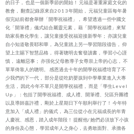
的日子， 也是一個新季節的開始！ 元福是著重家庭文化的
教會， 翻查記錄原來自2 0 1 3 年開始， 元福兒童區每年暑
假完結前都會舉辦「開學祝福禮」， 希望透過一些中國文
化「開筆禮」儀式結合屬靈元素， 藉「開學祝福禮」來幫
助家長教化學生， 讓兒童接受祝福迎接新學年； 亦讓兒童
自小知道敬畏耶和華， 為兒童踏上另一學習階段禱告， 仰
望上主賜下智慧品格， 得著聰明去奮發讀書， 學習小心謹
慎， 遠離惡事； 亦强化父母教導子女尊崇上帝的心志， 不
單單倚靠人的聰明。 感恩過去十年的開學祝福禮培育了不
少我們的下一代， 部分是從吃奶嬰孩到中學畢業進入大專
生活， 因此今年不單只是開學祝福禮， 而是「學生L e v e l
U p 」：包括了開學祝福禮、成人禮、開筆禮、兒區升團禮
以及導師嘉許禮， 剛於上星期日下午順利舉行了！ 今年特
意加入「成人禮」的儀式， 為三位從小在元福成長的年青
人慶祝、感恩，踏入成年階段！ 提醒他/ 她們必須放下小孩
的身份及心態， 學習成年人之身心，去勇敢面對、承擔各