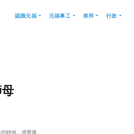
認識元福
元福事工
崇拜
行政
師母
車的時候，感覺痛