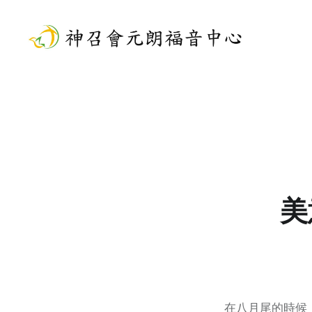
Skip
to
content
神召會元朗福音中心
美
在八月尾的時候