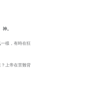
 神。
氣一樣，有時在狂
在？上帝在苦難背