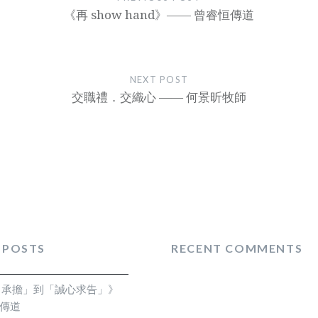
《再 show hand》—— 曾睿恒傳道
NEXT POST
交職禮．交織心 —— 何景昕牧師
 POSTS
RECENT COMMENTS
自承擔」到「誠心求告」》
霏傳道