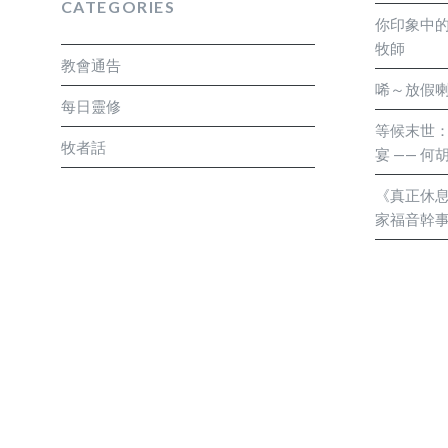
CATEGORIES
你印象中的
牧師
教會通告
唏～放假喇
每日靈修
等候末世
牧者話
宴 —— 
《真正休息
家福音幹