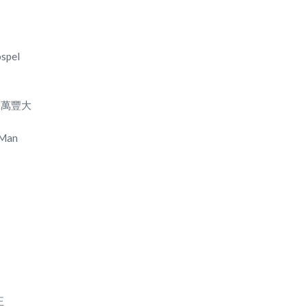
spel
 號萬豐大
 Man
正