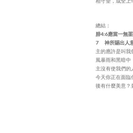
相守望，成全上
總結：
腓4:6應當一
7 神所賜出人
主的應許是叫我
風暴雨和黑暗中
主沒有使我們的
今天你正在面臨
後有什麼美意？
Post
navigation