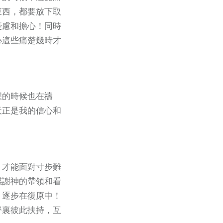
東西，都要放下取
憂慮和擔心！同時
心這些痛楚幾時才
醒的時候也在禱
天正是我的信心和
，才能面對寸步難
感謝神的帶領和看
，逐步在復原中！
督裏彼此扶持，互