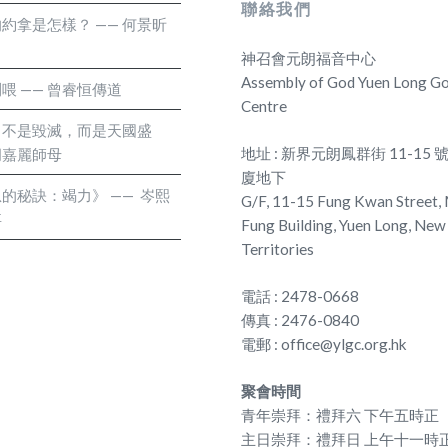
聯絡我們
約拿是怎樣？ —— 何景昕
神召會元朗福音中心
Assembly of God Yuen Long Go
喂 —— 曾睿恒傳道
Centre
：不是毀滅，而是天國盛
地址 : 新界元朗鳳群街 11-15
何胡嘉麗師母
廈地下
的秘訣：竭力》 —— 岑熙
G/F, 11-15 Fung Kwan Street,
事
Fung Building, Yuen Long, New
Territories
電話 : 2478-0668
傳真 : 2476-0840
電郵 : office@ylgc.org.hk
聚會時間
青年崇拜：禮拜六 下午五時正
主日崇拜：禮拜日 上午十一時