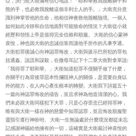
亞，決鬥前大衛滿有信心地說：「耶和華救我脫離獅子和
熊的手，也必救我脫離這個非利士人的手。」大衛充分意
識到神掌管他的生命，他相信神會救他脫離險境。一個人
如何如此冷靜和自信地面對可能致命的情況？大衛從小就
經歷和領悟上帝是值得完全信賴和順服。 大衛的信心蒙神
喜悅，神也因大衛的忠誠信靠而讓他手所作的凡事亨通。
大衛犯罪後誠心向神認罪悔改，大衛與拔示巴所犯的罪包
括通姦、說謊和謀殺，在撒母耳記下十二章大衛對拿單說:
「我得罪了耶和華。」大衛知道犯罪不僅關乎做了什麼，
亦關乎行為背後罪惡本性攔阻神人的關係，是需要自身以
外的能力，在人內心產生根本的轉變。大衛寫下詩篇五十
一篇向神認罪悔改的禱告，並且求神為他造清潔的心。我
們未必跟大衛同樣犯下大罪，只是心存歪念已經得罪神，
唯有與大衛一樣在神的慈愛中知罪認罪，並且悔改順服聖
靈指引遵行神吩咐。 大衛一生無論處於什麼境況都從未忘
記感謝神賜給他擁有的一切，這確實是大衛最討神喜悅的