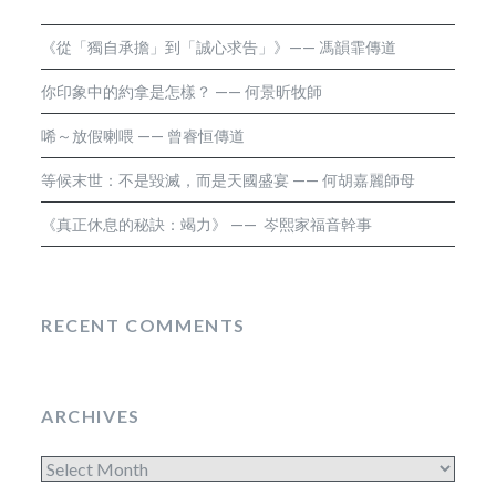
《從「獨自承擔」到「誠心求告」》—— 馮韻霏傳道
你印象中的約拿是怎樣？ —— 何景昕牧師
唏～放假喇喂 —— 曾睿恒傳道
等候末世：不是毀滅，而是天國盛宴 —— 何胡嘉麗師母
《真正休息的秘訣：竭力》 —— 岑熙家福音幹事
RECENT COMMENTS
ARCHIVES
Archives