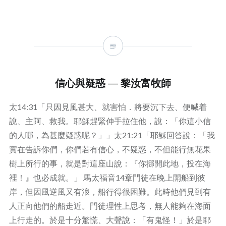
信心與疑惑 — 黎汝富牧師
太14:31「只因見風甚大、就害怕．將要沉下去、便喊着
說、主阿、救我。耶穌趕緊伸手拉住他，說：「你這小信
的人哪，為甚麼疑惑呢？」」太21:21「耶穌回答說：「我
實在告訴你們，你們若有信心，不疑惑，不但能行無花果
樹上所行的事，就是對這座山說：『你挪開此地，投在海
裡！』也必成就。」 馬太福音14章門徒在晚上開船到彼
岸，但因風逆風又有浪，船行得很困難。此時他們見到有
人正向他們的船走近。門徒理性上思考，無人能夠在海面
上行走的。於是十分驚慌、大聲說：「有鬼怪！」於是耶