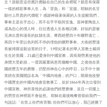
文？誰願意這些應許應驗在自己的生命裡呢？願意有保羅
一樣的精彩事奉人生，為「背負」和「宣揚」耶穌的名甘
願付上昂貴的代價呢？ 感謝神藉著保羅的人生提醒我們，
事奉主是在乎忠心，而不在乎平順與安逸。當神要陶造人
成為忠心的僕人時，往往透過人生各種試煉。好似約瑟被
兄弟出賣和漫長的奴隸生涯。摩西經歷四十年曠野逃亡，
再四十年受以色列民不停的埋怨的曠野事奉。大衛經歷漫
長被掃羅追殺迫害的日子。19世紀著名的華人宣教士戴得
生生於英國，21歲已委身到中國宣教，因長期勞累使他的
身體大受虧損，一度因嚴重病患而撤離中國。之後他在英
國經歷五年的磨難，仍堅持神在心中的呼召，以手中十個
英鎊在英國開設名為「中國內地會」的戶口，開展他改變
中國歷史的中國內地會宣教事工，並於1866年再次出發到
中國宣教。神所喜悅的必讓他們經歷磨煉，並且一切擺上
的勞苦在神裡面不會徒然。 耶穌在最後晚餐曾留給我們一
句說話:「在世上你們有苦難; 但你們可以放心，我已經勝了