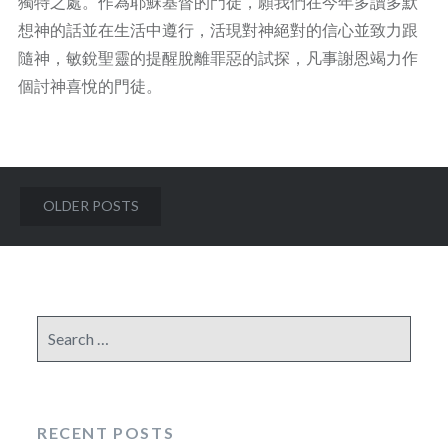
獨特之處。作為耶穌基督的門徒，願我們在今年多讀多默
想神的話並在生活中遵行，活現對神絕對的信心並致力跟
隨神，敏銳聖靈的提醒脫離罪惡的試探，凡事謝恩竭力作
個討神喜悅的門徒。
Posts
OLDER POSTS
navigation
Search
for:
RECENT POSTS