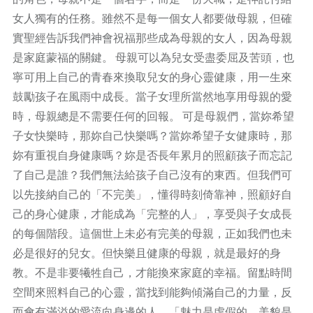
女人獨有的任務。雖然不是每一個女人都要做母親，但確
實聖經告訴我們神會祝福那些成為母親的女人，因為母親
是家庭蒙福的關鍵。 母親可以為兒女受盡委屈及苦頭，也
寧可用上自己的青春來換取兒女的身心靈健康，用一生來
鼓勵孩子在風雨中成長。當子女理所當然地享用母親的愛
時，母親總是不需要任何的回報。 可是母親們，當妳希望
子女快樂時，那妳自己快樂嗎？當妳希望子女健康時，那
妳有重視自身健康嗎？妳是否長年累月的照顧孩子而忘記
了自己是誰？我們無法給孩子自己沒有的東西。但我們可
以先接納自己的「不完美」，懂得時刻倚靠神，照顧好自
己的身心健康，才能成為「完整的人」，享受與子女成長
的每個階段。這個世上未必有完美的母親，正如我們也未
必是很好的兒女。但快樂且健康的母親，就是最好的身
教。不是非要犧牲自己，才能換來家庭的幸福。留點時間
空間來照料自己的心靈，當找到能夠傾滿自己的力量，反
而會有滿溢的愛流向身邊的人，「魅力是虛假的，美貌是