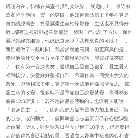
觸碰內在，彷彿在屬靈裡找到突破點， 展翅向上。 最近有
會友分享他的「靈」的突破，他知道自己信主多年不算是
努力讀經禱告，算是屬靈生命枯燥那種，生活也不見得好
過…卻有次被鼓動起來聽聖經，發現自己找對了方法，而且
還記到經文細節，他娓娓道來說「我原來真的可以！」，
而且還做了一段時間。我當然替他高興，但更高興的是，
發現他的社交平台分享多了感恩的說話，屬靈好像突破
了；也有另一資深會友，發現自己愛自己很多，愛主愛人
相對較少，決意好好整頓自己，希望作為一個愛主愛人的
弟兄，與他相識多年，算是第一次聽他這樣深情反思。 屬
靈生命的改變，很多時不是單靠自己說變就變，像哥林多
前書12:3所說：「若不是被聖靈感動的，也沒有人能說
「耶穌是主」。」，因此我們乃靠聖靈能力加上自己「悔
的心志、改的動力」，復興屬靈心志需要自己在心態調整
及預備。所以，雖然聖灰日至今已過了10多天，仍是覺得
大家值得為自己花點心思，透過在大齋期中檢視內心和省