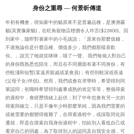
身份之重尋 — 何景昕傳道
年初有機會，得知家中的貓原來不是普遍品種，是澳洲霧
貓(其實像家貓)，在旺角寵物店標價令人咋舌($22800)。回
到家中，隨即對著家中的小毛孩說：「原來你那麼值錢，
不過無論你是什麼品種、價值多少，我們都那樣喜歡
你。」說完了牠就笑咪咪，喵了一聲。 我們每個人對自己
的身份既熟悉也陌生，而且在不同層面有著不同身份，有
些較淺和短暫(某遠房親戚或某會員)；有些則較深或長遠
(父母子女/伴侶)。然而，我們或會在求學時，希望得到同
輩認同；初職時希望得到處事成熟的肯定等等，整個尋索
的過程中，會經歷情緒上起伏；到了中年也會有另一次的
尋索與確立，只是不像年少時那麼單純，因為我們需要的
或被需要的都變得複雜了，在尋索過程中，或採取同化與
遷就，即是在摸索自我身份過程中，怕給別人看低自己或
看穿自己的弱處，為了取得別人的認同及自我安全感，可