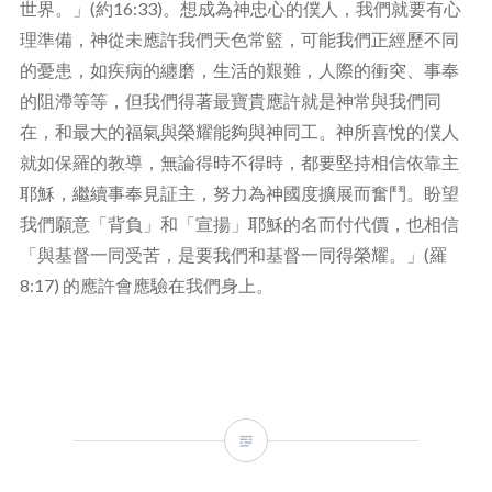
世界。」(約16:33)。想成為神忠心的僕人，我們就要有心
理準備，神從未應許我們天色常籃，可能我們正經歷不同
的憂患，如疾病的纏磨，生活的艱難，人際的衝突、事奉
的阻滯等等，但我們得著最寶貴應許就是神常與我們同
在，和最大的福氣與榮耀能夠與神同工。神所喜悅的僕人
就如保羅的教導，無論得時不得時，都要堅持相信依靠主
耶穌，繼續事奉見証主，努力為神國度擴展而奮鬥。盼望
我們願意「背負」和「宣揚」耶穌的名而付代價，也相信
「與基督一同受苦，是要我們和基督一同得榮耀。」(羅
8:17) 的應許會應驗在我們身上。