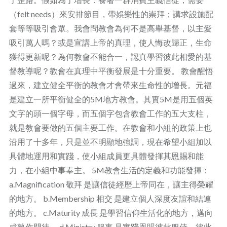
（felt needs）來安排節目，帶娛樂性的崇拜；講求設施配
套等等吸引會眾。我會問教會為何不是高舉基督，以主愛
吸引萬人嗎？或是宣講上帝的真理，使人悔改歸正，生命
獲得更新呢？為何教會不能合一，認真學習彼此相愛的基
督教導呢？教會在真理中平衡發展是十分重要。 教會醒悟
過來，建立健全平衡的教會才會帶來生命性的增長。元福
是建立一所平衡健全的5M地方教會。其實5M是用五個英
文字的頭一個字母，而五個字包含教會工作的五大支柱，
就是教會要做的五個主要工作。在教會和小組的政策上也
沿用了十多年，只是並不明顯地強調，現在希望小組加以
具體地運用和實踐，使小組成員更具體發揮其恩賜和能
力，在小組中事奉主。 5M教會生活的定義和功能發揮：
a.Magnification 敬拜 是讓信徒經歷上帝同在，讓主得榮耀
的地方。 b.Membership 相交 是建立個人深度友誼和結連
的地方。 c.Maturity 成長 是學習信仰生活化的地方，邁向
成熟作門徒。 d.Ministry 服事 是實踐恩賜彼此服侍、彼此