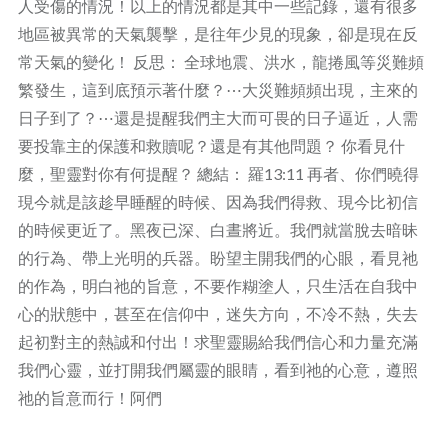
人受傷的情況！以上的情況都是其中一些記錄，還有很多
地區被異常的天氣襲擊，是往年少見的現象，卻是現在反
常天氣的變化！ 反思： 全球地震、洪水，龍捲風等災難頻
繁發生，這到底預示著什麼？⋯大災難頻頻出現，主來的
日子到了？⋯還是提醒我們主大而可畏的日子逼近，人需
要投靠主的保護和救贖呢？還是有其他問題？ 你看見什
麼，聖靈對你有何提醒？ 總結： 羅13:11 再者、你們曉得
現今就是該趁早睡醒的時候、因為我們得救、現今比初信
的時候更近了。黑夜已深、白晝將近。我們就當脫去暗昧
的行為、帶上光明的兵器。盼望主開我們的心眼，看見祂
的作為，明白祂的旨意，不要作糊塗人，只生活在自我中
心的狀態中，甚至在信仰中，迷失方向，不冷不熱，失去
起初對主的熱誠和付出！求聖靈賜給我們信心和力量充滿
我們心靈，並打開我們屬靈的眼睛，看到祂的心意，遵照
祂的旨意而行！阿們