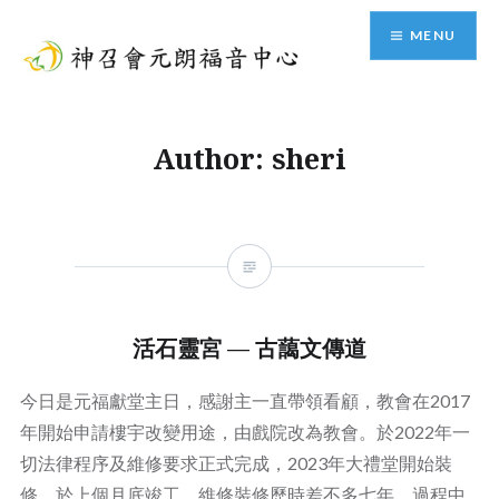
Skip
MENU
to
content
神召會元朗福音中心
Author:
sheri
活石靈宮 — 古藹文傳道
今日是元福獻堂主日，感謝主一直帶領看顧，教會在2017
年開始申請樓宇改變用途，由戲院改為教會。於2022年一
切法律程序及維修要求正式完成，2023年大禮堂開始裝
修，於上個月底竣工，維修裝修歷時差不多七年。過程中