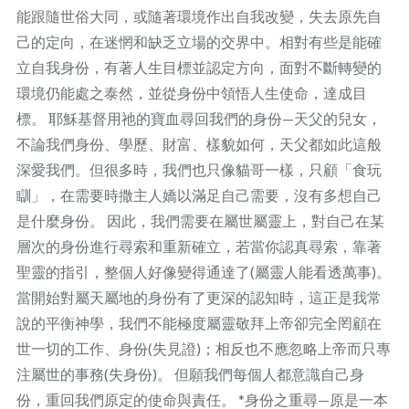
能跟隨世俗大同，或隨著環境作出自我改變，失去原先自
己的定向，在迷惘和缺乏立場的交界中。相對有些是能確
立自我身份，有著人生目標並認定方向，面對不斷轉變的
環境仍能處之泰然，並從身份中領悟人生使命，達成目
標。 耶穌基督用祂的寶血尋回我們的身份—天父的兒女，
不論我們身份、學歷、財富、樣貌如何，天父都如此這般
深愛我們。但很多時，我們也只像貓哥一樣，只顧「食玩
瞓」，在需要時撒主人嬌以滿足自己需要，沒有多想自己
是什麼身份。 因此，我們需要在屬世屬靈上，對自己在某
層次的身份進行尋索和重新確立，若當你認真尋索，靠著
聖靈的指引，整個人好像變得通達了(屬靈人能看透萬事)。
當開始對屬天屬地的身份有了更深的認知時，這正是我常
說的平衡神學，我們不能極度屬靈敬拜上帝卻完全罔顧在
世一切的工作、身份(失見證)；相反也不應忽略上帝而只專
注屬世的事務(失身份)。 但願我們每個人都意識自己身
份，重回我們原定的使命與責任。 *身份之重尋—原是一本