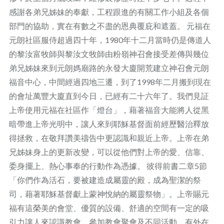
感謝各弟兄姊妹的奉獻，工程跟進的有關工作小組及各個
部門的協助，實在有數之不盡的恩典覆庇和遮蓋。 元福在
元朗社區服侍超過四十年，1980年十二月當時仍是傳道人
的黎汝富牧師與黎汝文牧師由粉嶺神召會接受差傳與幾位
弟兄姊妹來到元朗媽廟路的永發大廈開荒建立神召會元朗
福音中心，中間經過四地三遷，到了1998年二月搬到現在
的會址萬豐大廈直到今日，已經有二十六年了。我們見証
上帝使用元福在社區作「燈台」，藉著福音大能將人從黑
暗帶進上帝光明中，讓人來到耶穌基督面前經歷醫治釋放
得拯救，在敬拜讚美禱告中更認識和親近上帝。上帝在弟
兄姊妹身上的更新改變，可以從他們對上帝的愛、信靠、
委身擺上、熱心事奉的行動作為憑據。 彼得前書二章5節
「你們作為活石，要被建造成屬靈的殿，成為聖潔的祭
司，藉著耶穌基督獻上蒙神悅納的屬靈祭物」。上帝賜元
福有這榮美的會堂、優質的設備、舒適的空間有一定的吸
引力讓人來認識教會，參加教會聚會及不同活動，有外在