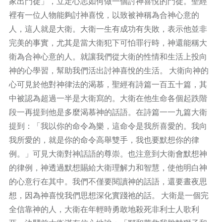
家出門徒」，立定心志如何做一個討神喜悅的門徒。聖經
裡有一位人物能夠討神喜悅，以致被神稱為合神心意的
人，這人就是大衛。大衛一生有成功有失敗，表示他並非
完美的事實，尤其是當大衛犯下可怕罪行時，神還能稱大
衛為合神心意的人。就讓我們從大衛的性情和生活上投向
神的心學習，幫助我們活出討神喜悅的生活。 大衛向神的
心可見於他對神律法的渴慕，聖經有詩篇一百五十篇，其
中被認為超過一半是大衛寫的。大衛在他生命各個起跌階
段一再提到他是多麼渴慕神的話語。在詩篇一一九篇大衛
提到：「我以你的命令為樂，這命令是我所喜愛的。我向
我所愛的，就是你的命令高舉雙手，我也要默想你的律
例。」可見大衛對神話語的尊崇。也注意到大衛會默想神
的律例，神透過默想賜給大衛理解力和智慧，使他明白神
的心意行在其中。我們不僅要閱讀神的話語，還要晝夜思
想，因為神喜悅我們思想深化實踐祂的話。 大衛是一個完
全信靠神的人，大衛在年輕時勇敢地殺死非利士人歌利