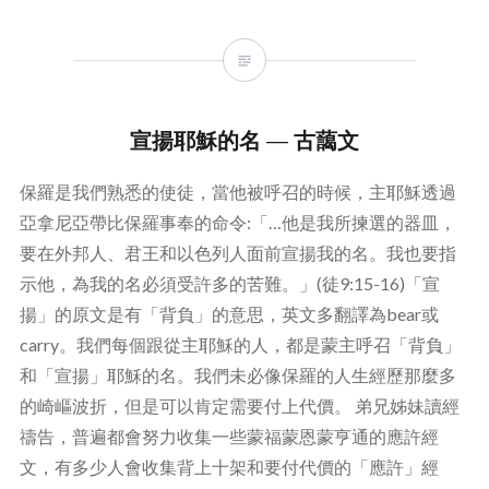
宣揚耶穌的名 — 古藹文
保羅是我們熟悉的使徒，當他被呼召的時候，主耶穌透過
亞拿尼亞帶比保羅事奉的命令:「…他是我所揀選的器皿，
要在外邦人、君王和以色列人面前宣揚我的名。我也要指
示他，為我的名必須受許多的苦難。」(徒9:15-16)「宣
揚」的原文是有「背負」的意思，英文多翻譯為bear或
carry。我們每個跟從主耶穌的人，都是蒙主呼召「背負」
和「宣揚」耶穌的名。我們未必像保羅的人生經歷那麼多
的崎嶇波折，但是可以肯定需要付上代價。 弟兄姊妹讀經
禱告，普遍都會努力收集一些蒙福蒙恩蒙亨通的應許經
文，有多少人會收集背上十架和要付代價的「應許」經