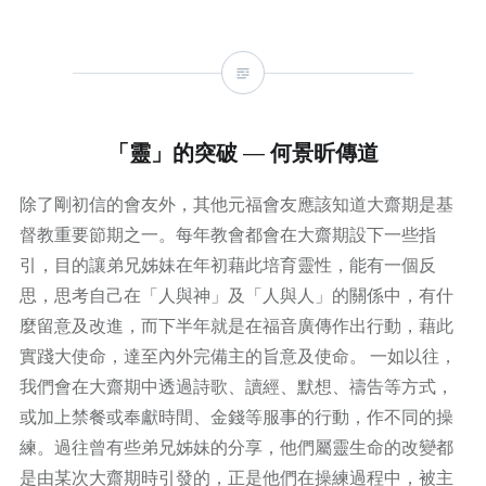
「靈」的突破 — 何景昕傳道
除了剛初信的會友外，其他元福會友應該知道大齋期是基
督教重要節期之一。每年教會都會在大齋期設下一些指
引，目的讓弟兄姊妹在年初藉此培育靈性，能有一個反
思，思考自己在「人與神」及「人與人」的關係中，有什
麼留意及改進，而下半年就是在福音廣傳作出行動，藉此
實踐大使命，達至內外完備主的旨意及使命。 一如以往，
我們會在大齋期中透過詩歌、讀經、默想、禱告等方式，
或加上禁餐或奉獻時間、金錢等服事的行動，作不同的操
練。過往曾有些弟兄姊妹的分享，他們屬靈生命的改變都
是由某次大齋期時引發的，正是他們在操練過程中，被主