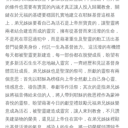
的條件也需要有實質的內涵才真正讓人投入歸屬教會。關
鍵在於元福的基礎要穩固扎實地建立在耶穌基督這根基
上，弟兄姊妹要看自己為活石是上帝所寶貴的，讓聖靈將
兩者結合建造而成的靈宮，擁有從基督而來活潑的生命，
不是死在罪惡過犯中，而是藉著重生及聖靈的動工活出基
督門徒榮美身份，付託一生為基督效力。 這活潑的有機體
每天都被聖靈更新建造，每一部份都在脫變成長，盼望有
更多新活石生生不息地融入靈宮，一齊經歷和見証基督身
體茁壯成長。弟兄姊妹也是聖潔的祭司，所獻的靈祭有兩
個意思：首先以耶穌為榜樣向上帝全然獻上自己身心靈、
情感意念、禱告讚美、奉獻等作活祭；其次的是指弟兄姊
妹將福音傳給未信的人，將人帶到耶穌的救恩裡作為蒙神
喜悅的靈祭。盼望藉著今日的獻堂禮鼓勵元福弟兄姊妹樂
意成為活石，被聖靈建造成靈宮，讓人來到教會，不只讚
美建築物的榮美，還見証上帝住在當中，在弟兄姊妹裡顯
出基督活潑的氣息，感染人的生命，將一切榮耀頌讚歸予