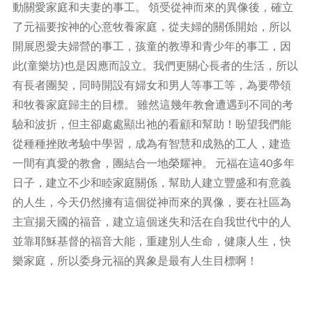
動關愛家庭和夫妻的事工。 領受從神而來的異像後，確立
了元福要按神的心意牧養家庭，從夫婦的關係開始，所以
開展恩愛夫婦營的事工，孩童的教導和青少年的事工，因
此(童樂坊)也是因應而設立。我們更關心長者的生活，所以
有長者團契，同時開設有婦女和男人等事工等，為要帶領
和牧養家庭歸主的目標。 雖然這幾年教會遭遇到不同的考
驗和波折，但主卻處處顯出祂的看顧和幫助！盼望我們能
從種種挫敗考驗中學習，成為有智慧和成熟的工人，建造
一間有真愛的教會，團結合一地榮耀神。 元福在這40多年
日子，建立不少和睦家庭關係，幫助人建立豐盛和有意義
的人生，今天仍然擁有這個從神而來的異像，要在社區為
主宣揚天國的福音，建立這個迷失和活在自我世代中的人
並靠耶穌基督的福音大能，重建別人生命，健康人生，快
樂家庭，所以委身元福的異象是最有人生目標啊！