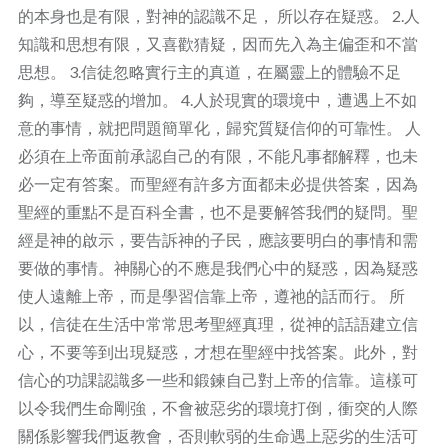
的本身也是有限，對神的認識不足， 所以存在疑惑。 2.人
知識和思想有限，又喜歡猜疑，因而先入為主偏歪和不當
思想。 3.信徒忽略實行主的真道，在屬靈上的體驗不足
夠，導至疑惑的增加。 4.人於現實的環境中，遭遇上不如
意的事情，就把問題簡單化，歸究質疑信仰的可靠性。 人
必須在上帝面前承認自己的有限，不能凡事都解釋，也未
必一定有答案。而聖經有許多方面都未必提供答案，因為
聖經的重點不是百科全書，也不是要解答我們的疑問。聖
經是神的啟示，要告訴神的子民，應該要明白的事情和需
要做的事情。神關心的不應是我們心中的疑惑，因為疑惑
使人遠離上帝，而是學習信靠上帝，遵祂的話而行。 所
以，信徒在生活中常常思考聖經真理，從神的話語建立信
心，不要等到出現疑惑，才想在聖經中找答案。此外，對
信心的功課認識多一些和鍛鍊自己對上帝的信靠。這樣可
以令我們生命剛強，不會被惡劣的環境打倒，衝突的人際
關係影響我們返教會，否則軟弱的生命遇上惡劣的生活可