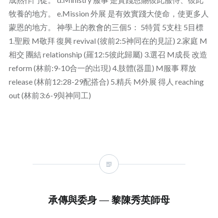
牧養的地方。 e.Mission 外展 是有效實踐大使命，使更多人
蒙恩的地方。 神學上的教會的三個5： 5特質 5支柱 5目標
1.聖殿 M敬拜 復興 revival (彼前2:5神同在的見証) 2.家庭 M
相交 團結 relationship (羅12:5彼此歸屬) 3.選召 M成長 改造
reform (林前:9-10合一的出現) 4.肢體(器皿) M服事 釋放
release (林前12:28-29配搭合) 5.精兵 M外展 得人 reaching
out (林前3:6-9與神同工)
承傳與委身 — 黎陳秀英師母