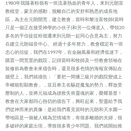
1980年我隨著粉嶺有一班流著熱血的青年人，來到元朗宣
教植堂，蒙主的感動，脫離自己的安舒和熟悉的成長地
區，為主在元朗開荒，建立教會，當時和黎汝富牧師(當時
只是一個正在接受神學的小伙子)和另一位傳道人，帶領20
多名的平信徒從粉嶺遷來到元朗一起同心合意為主，努力
在建立元朗福音中心。 經過十多年努力，教會穩定有一班
忠心的信徒，我們在1997年，在金融風暴和經濟低迷下，
購置一間荒置的戲院，記得當時和牧師及一些教會領袖在
裝修前為教會未來禱告時，還見很多色情的海報宣傳貼在
牆壁上，我們就禱告：「要把一間播三級片的戲院變成上
帝權能彰顯教會」，並且奉主名驅趕魔鬼的勢力，釋放受
壓制的人，並將元福成為拯救失喪靈魂的家，榮耀基督！
教會在大家都同心熱切的禱告下，興旺起來，聖靈給予我
們從神而來的異像：是給我們看見當時的元朗和天水圍一
帶地區是一個被人稱為悲情城市，有很多離婚的夫婦，很
多破碎的家庭出現，導致很多青少年問題。我們就開始推