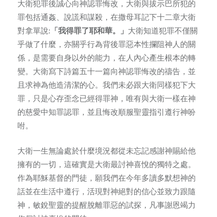
大衛犯罪後誠心向神認罪悔改，大衛與拔示巴所犯的
罪包括通姦、說謊和謀殺，在撒母耳記下十二章大衛
對拿單說:
「我得罪了耶和華。」
大衛知道犯罪不僅關
乎做了什麼，亦關乎行為背後罪惡本性攔阻神人的關
係，是需要自身以外的能力，在人內心產生根本的轉
變。大衛寫下詩篇五十一篇向神認罪悔改的禱告，並
且求神為他造清潔的心。我們未必跟大衛同樣犯下大
罪，只是心存歪念已經得罪神，唯有與大衛一樣在神
的慈愛中知罪認罪，並且悔改順服聖靈指引遵行神吩
咐。
大衛一生無論處於什麼境況都從未忘記感謝神賜給他
擁有的一切，這確實是大衛最討神喜悅的獨特之處。
作為耶穌基督的門徒，願我們在今年多讀多默想神的
話並在生活中遵行，活現對神絕對的信心並致力跟隨
神，敏銳聖靈的提醒脫離罪惡的試探，凡事謝恩竭力