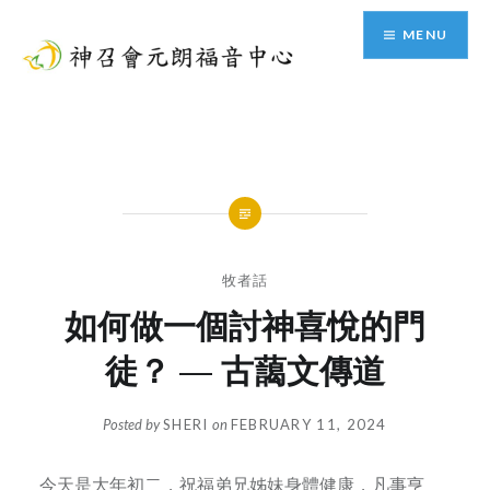
Skip
MENU
to
content
神召會元朗福音中心
牧者話
如何做一個討神喜悅的門
徒？ — 古藹文傳道
Posted by
SHERI
on
FEBRUARY 11, 2024
今天是大年初二，祝福弟兄姊妹身體健康，凡事亨