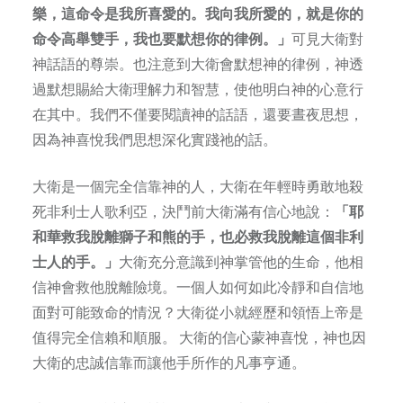
樂，這命令是我所喜愛的。我向我所愛的，就是你的
命令高舉雙手，我也要默想你的律例。」
可見大衛對
神話語的尊崇。也注意到大衛會默想神的律例，神透
過默想賜給大衛理解力和智慧，使他明白神的心意行
在其中。我們不僅要閱讀神的話語，還要晝夜思想，
因為神喜悅我們思想深化實踐祂的話。
大衛是一個完全信靠神的人，大衛在年輕時勇敢地殺
死非利士人歌利亞，決鬥前大衛滿有信心地說：
「耶
和華救我脫離獅子和熊的手，也必救我脫離這個非利
士人的手。」
大衛充分意識到神掌管他的生命，他相
信神會救他脫離險境。一個人如何如此冷靜和自信地
面對可能致命的情況？大衛從小就經歷和領悟上帝是
值得完全信賴和順服。 大衛的信心蒙神喜悅，神也因
大衛的忠誠信靠而讓他手所作的凡事亨通。