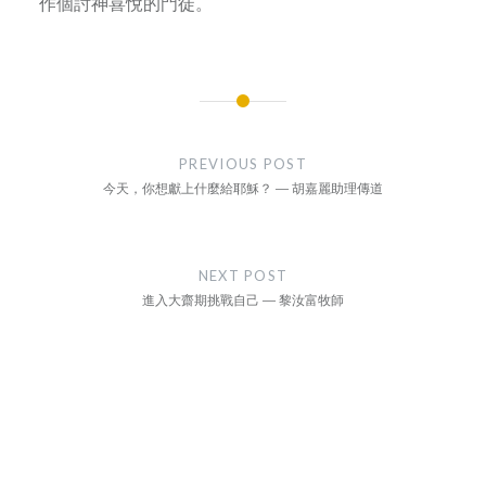
作個討神喜悅的門徒。
Post
navigation
PREVIOUS POST
今天，你想獻上什麼給耶穌？ — 胡嘉麗助理傳道
NEXT POST
進入大齋期挑戰自己 — 黎汝富牧師