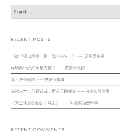
Search
for:
RECENT POSTS
《從「獨自承擔」到「誠心求告」》—— 馮韻霏傳道
你印象中的約拿是怎樣？ —— 何景昕牧師
唏～放假喇喂 —— 曾睿恒傳道
等候末世：不是毀滅，而是天國盛宴 —— 何胡嘉麗師母
《真正休息的秘訣：竭力》 —— 岑熙家福音幹事
RECENT COMMENTS