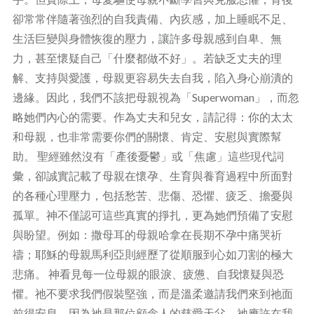
卻常常伴隨著強烈的自我責備、內疚感，加上睡眠不足、
生活巨變與身體恢復的壓力，讓許多母親感到自卑、無
力，甚至懷疑自己「什麼都做不好」。若缺乏丈夫的理
解、支持與愛護，母親更容易失去自我，陷入身心崩潰的
邊緣。因此，我們不該把母親視為「Superwoman」，而忽
略她們內心的需要。作為丈夫和兒女，請記得：你的太太
和母親，也非常需要你們的關懷、肯定、安慰與實際幫
助。 聖經雖然沒有「產後憂鬱」或「焦慮」這些現代詞
彙，卻誠實記載了母親在懷孕、生育與養育過程中所面對
的各種心理壓力，包括愁苦、悲傷、恐懼、疲乏、擔憂與
孤單。神不僅認可這些真實的掙扎，更為她們預備了安慰
與盼望。例如：撒母耳的母親哈拿在長期不孕中痛哭祈
禱；耶穌的母親馬利亞則經歷了從順服到心如刀割的極大
悲痛。 神看見每一位母親的眼淚、疲憊、自我懷疑與恐
懼。祂不要求我們假裝堅強，而是溫柔邀請我們來到祂面
前得安息。因為祂是那位顧念人的慈愛天父，祂應許在我