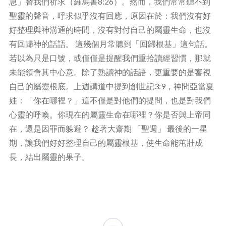
息」替我們祈求（羅馬書8:26）。然而，我們常常聽不到
聖靈的聲音，呼求似乎沒有回應，原因在於：我們沒有好
好整理與神溝通的時間，沒有對付自己的屬靈生命，也沒
有回歸神的話語。 這幾個月常聽到「回歸根基」這句話。
若以為只是口號，或僅僅是提醒我們重拾讀經習慣，那就
未能領會其中心意。除了熟讀神的話語，更重要的是審視
自己的屬靈根底。上週講道中提到創世記3:9，神問亞當夏
娃：「你在哪裡？」這不僅是對他們的提問，也是對我們
心靈的呼喚。你現在的屬靈生命在哪裡？你是否與上帝同
在，還是因罪而躲避？ 趁著大齋期 「聖週」 最後的一星
期，讓我們好好整理自己的屬靈根基，使生命能茁壯成
長，結出屬靈的果子。