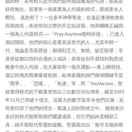
臨到時，若有程式提示我們如何抵擋魔鬼的引誘，那真是
好得無比。若更有一個真實為人代禱的程式，那就更令人
嚮往。 真的有了！一位多年神學摯友，在遠赴澳洲牧會前
與我相見，依依惜別之際仍不忘告訴我，他和團隊正編寫
一個為人代禱程式──「Pray Anytime隨時祈禱」，已進入
測試階段。他們的初心是看見這世代的人，尤其年輕一
代，無論是否基督徒，都感到乏力、無助、缺乏盼望：非
基督徒難以找到合適的人傾訴；基督徒則不易找到熟悉或
教會中的人代禱，但大家卻有一個共通點──會上網尋找。
還記得俄烏戰事爆發初期，歐洲多國的熱門搜尋關鍵字是
「戰爭」、「恐懼」、「焦慮」等，而「YouVersion」聖
經應用程式的下載量突然以三位數百分比增長，截至2025
年11月已突破十億次。這龐大的數字並非令他們自滿，反
而更印證了他們的理念：要讓人回到聖經之中。 雖然有許
多好的程式能幫助我們屬靈成長，但它們始終是輔助工
具，絕不能取代聖靈的提醒。聖靈親自以「無可言喻的嘆