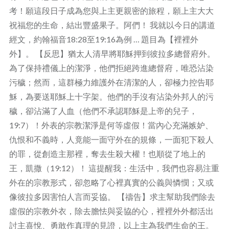
考！願這段日子成為您與上主更親密的旅程，願上主大大
祝福您的生命，結出豐盛果子。阿們！ 我就以今日的講道
經文，約翰福音18:28至19:16為例 … 題目為【裡裡外
外】。 【反思】猶太人清早將耶穌押到彼拉多總督府外。
為了保持禮儀上的潔淨，他們拒絕跨進總督府，唯恐沾染
污穢；然而，這群極力維護外在清潔的人，卻極力控告耶
穌，為要送耶穌上十字架。他們的手沒有沾染外邦人的污
穢，卻沾滿了人血（他們不承認耶穌是上帝的兒子，
19:7）！外表的宗教潔淨是何等虛假！當內心充滿嫉妒、
仇恨和不義時，人竟能一面守外在的規條，一面犯下殺人
的罪，從創造主那裡，奪去生殺大權！也順從了地上的
王，凱撒（19:12）！ 這提醒我：生活中，我們也容易注重
外在的宗教形式，卻忽略了心裡真實的公義與憐憫；又或
像彼拉多因害怕人言而妥協。 【禱告】求主幫助我們除去
虛假的宗教外衣，除去膽怯與妥協的心，裡裡外外都活出
討主喜悅、勇敢作真理的見證，以上主為我們生命的王。