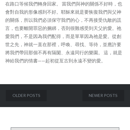
在路口等候我們轉身回家。 當我們與神的關係不好時，也
會對自我的形像感到不好。耶穌來就是要恢復我們與父神
的關係，所以我們必須保守我們的心，不再接受仇敵的謊
言，也要離開罪惡的捆綁，否則很難感受到天父的愛。祂
愛我們，不是因為我們配得，而是單單因為祂是愛。從創
世之先，神就一直在那裡，呼喚、尋找、等待，並應許要
將我們帶回那個不再有隔閡、永遠同行的樂園。 這，就是
神給我們的情書——起初從亙古到永遠不變的愛。
Posts
OLDER POSTS
NEWER POSTS
navigation