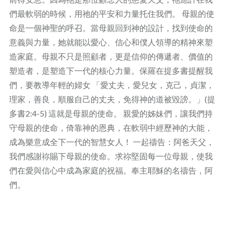
們最軟弱的時候，用祂的平安和力量托住我們。 母親的使
命是一個神聖的呼召。當母親回到神的設計，找到使命的
意義與力量，她就能以愛心、信心和僕人領導的精神來塑
造家庭。母親不只是照顧者，更是信仰的傳遞者、價值的
塑造者，是塑造下一代的核心力量。保羅在提多書提醒我
們，要教導年輕的婦女 「愛丈夫，愛兒女，克己，貞潔，
理家，善良，順服自己的丈夫，免得神的道被毀謗。」(提
多書2:4-5) 這就是母親的使命。 親愛的姊妹們，讓我們持
守母親的使命，倚靠神的恩典，在軟弱中經歷神的大能，
成為樂意成全下一代的智慧女人！ 一起禱告：阿爸天父，
我們感謝祢賜下母親的使命。求祢堅固每一位母親，使我
們在愛與信心中成為家庭的祝福。奉主耶穌的名禱告，阿
們。