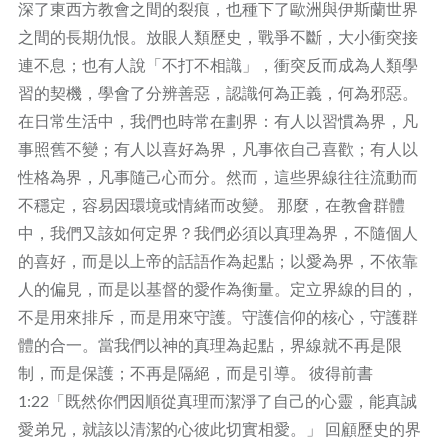
深了東西方教會之間的裂痕，也種下了歐洲與伊斯蘭世界
之間的長期仇恨。放眼人類歷史，戰爭不斷，大小衝突接
連不息；也有人說「不打不相識」，衝突反而成為人類學
習的契機，學會了分辨善惡，認識何為正義，何為邪惡。
在日常生活中，我們也時常在劃界：有人以習慣為界，凡
事照舊不變；有人以喜好為界，凡事依自己喜歡；有人以
性格為界，凡事隨己心而分。然而，這些界線往往流動而
不穩定，容易因環境或情緒而改變。 那麼，在教會群體
中，我們又該如何定界？我們必須以真理為界，不隨個人
的喜好，而是以上帝的話語作為起點；以愛為界，不依靠
人的偏見，而是以基督的愛作為衡量。定立界線的目的，
不是用來排斥，而是用來守護。守護信仰的核心，守護群
體的合一。當我們以神的真理為起點，界線就不再是限
制，而是保護；不再是隔絕，而是引導。 彼得前書
1:22「既然你們因順從真理而潔淨了自己的心靈，能真誠
愛弟兄，就該以清潔的心彼此切實相愛。」 回顧歷史的界