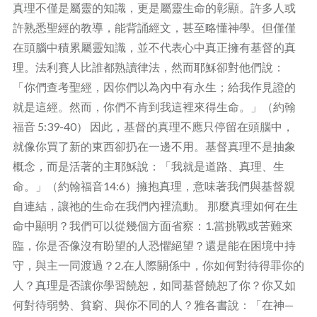
真理不僅是屬靈的知識，更是屬靈生命的彰顯。許多人或
許熟悉聖經的教導，能背誦經文，甚至略懂神學。但僅僅
在頭腦中積累屬靈知識，並不代表心中真正擁有基督的真
理。法利賽人比誰都熟讀律法，然而耶穌卻對他們說：
「你們查考聖經，因你們以為內中有永生；給我作見證的
就是這經。然而，你們不肯到我這裡來得生命。」（約翰
福音 5:39-40） 因此，基督的真理不應只停留在頭腦中，
就像你買了新的東西卻扔在一邊不用。基督真理不是抽象
概念，而是活著的主耶穌說：「我就是道路、真理、生
命。」（約翰福音14:6）擁抱真理，意味著我們與基督親
自連結，讓祂的生命在我們內裡流動。 那麼真理如何在生
命中顯明？我們可以從幾個方面省察：1.當挑戰或苦難來
臨，你是否像沒有盼望的人恐懼絕望？還是能在困境中持
守，與主一同渡過？2.在人際關係中，你如何對待得罪你的
人？真理是否讓你學習饒恕，如同基督饒恕了你？你又如
何對待弱勢、貧窮、與你不同的人？雅各書說：「在神—