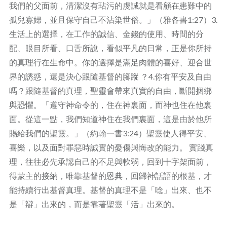
我們的父面前，清潔沒有玷污的虔誠就是看顧在患難中的
孤兒寡婦，並且保守自己不沾染世俗。」（雅各書1:27）3.
生活上的選擇，在工作的誠信、金錢的使用、時間的分
配、眼目所看、口舌所說，看似平凡的日常，正是你所持
的真理行在生命中。你的選擇是滿足肉體的喜好、迎合世
界的誘惑，還是決心跟隨基督的腳蹤 ？4.你有平安及自由
嗎？跟隨基督的真理，聖靈會帶來真實的自由，斷開捆綁
與恐懼。「遵守神命令的，住在神裏面，而神也住在他裏
面。從這一點，我們知道神住在我們裏面，這是由於他所
賜給我們的聖靈。」（約翰一書3:24）聖靈使人得平安、
喜樂，以及面對罪惡時誠實的憂傷與悔改的能力。 實踐真
理，往往必先承認自己的不足與軟弱，回到十字架面前，
得蒙主的接納，唯靠基督的恩典，回歸神話語的根基，才
能持續行出基督真理。基督的真理不是「唸」出來、也不
是「辯」出來的，而是靠著聖靈「活」出來的。