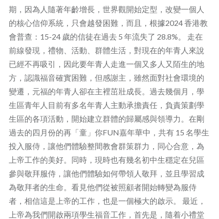
期，因為人隨著年齡增長，世界觀開始定型，改變一個人
的核心信仰系統，只會越發困難，而且，根據2024 香港教
會普查：15-24 歲的信徒在過去 5 年流失了 28.8%。 走在
前線發現，禮物、活動、群體生活，對現在的年青人來說
已經不再吸引，因此要年青人走進一個又多人又陌生的地
方，認識福音確實困難，但感謝主，雖然面對社會環境的
變遷，元福的年青人卻在主裡茁壯成長。過去幾個月，學
生區青年人目前有多名年青人主動承擔責任，負責策劃學
生區的各項活動，開始建立群體的歸屬感與領導力。在剛
過去的四月份的再「童」你FUN嘉年華中，共有 15 名學生
投入服侍，讓他們體驗整間教會群策群力，同心合意，為
上帝工作的美好。同時，現時也有幾名初中生穩定在兒區
參與敬拜服侍，讓他們體驗如何帶領人敬拜，並且學習成
為敬拜者的生命。看見他們從被照顧者開始轉變為服侍
者，相信這是上帝的工作，也是一個極大的啟示。 最近，
上帝為我們開啟兩項學生福音工作，首先是，隨着小禮堂