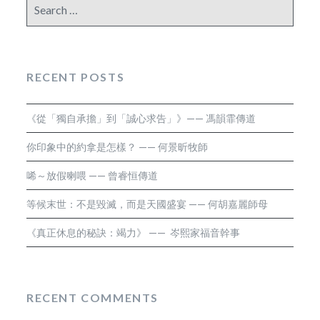
Search
for:
RECENT POSTS
《從「獨自承擔」到「誠心求告」》—— 馮韻霏傳道
你印象中的約拿是怎樣？ —— 何景昕牧師
唏～放假喇喂 —— 曾睿恒傳道
等候末世：不是毀滅，而是天國盛宴 —— 何胡嘉麗師母
《真正休息的秘訣：竭力》 —— 岑熙家福音幹事
RECENT COMMENTS