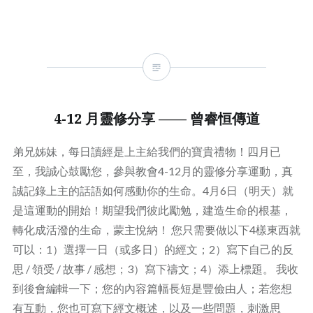
4-12 月靈修分享 —— 曾睿恒傳道
弟兄姊妹，每日讀經是上主給我們的寶貴禮物！四月已
至，我誠心鼓勵您，參與教會4-12月的靈修分享運動，真
誠記錄上主的話語如何感動你的生命。4月6日（明天）就
是這運動的開始！期望我們彼此勵勉，建造生命的根基，
轉化成活潑的生命，蒙主悅納！ 您只需要做以下4樣東西就
可以：1）選擇一日（或多日）的經文；2）寫下自己的反
思 / 領受 / 故事 / 感想；3）寫下禱文；4）添上標題。 我收
到後會編輯一下；您的內容篇幅長短是豐儉由人；若您想
有互動，您也可寫下經文概述，以及一些問題，刺激思