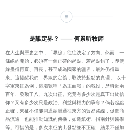
是誰定界？ —— 何景昕牧師
在人生與歷史之中，「界線」往往決定了方向。然而，一
條線的開始，必須有一個正確的起點。若起點錯了，即使
線畫得再直、再長，甚至成為國家的疆界，最終仍得重
來。這提醒我們：界線的定義，取決於起點的真理 。 以十
字軍東征為例，這場號稱「為主而戰」的戰役，歷時近兩
百年、發動了八、九次出征。究竟有多少次是真正出於信
仰？又有多少次只是政治、利益與權力的爭奪？倘若起點
正確，東征不僅能開通歐洲通往東方的貿易路線，促進商
品流通，也能推動知識的傳播，如造紙術、指南針與醫學
等。可惜的是，多次東征的出發點並不正確，結果不僅加