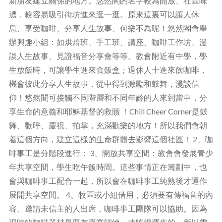
新朋友建立關係的地方。悠然閣的名字較為開放、社區味
濃，較容易吸引街坊進來逛一逛。原來這裏可以讓人休
息、享受咖啡、分享人生故事、何樂不為呢！悠然閣會舉
辦興趣小組：如烘焙班、手工班、講座、咖啡工作坊、漫
談人生故事、見證福音分享會等等。教會附近有中學，學
生放飯時，可讓學生進來食飯盒；退休人士進來飲咖啡，
機會彼此分享人生故事，從中得到激勵和鼓舞，漫談信
仰！悠然閣可接觸不同階層和不同年齡的人來到當中，分
享生命的意義和耶穌基督的救贖 ！Chill Cheer Corner是鼓
舞、歡呼、慶祝、拍掌，充滿歡樂的地方！所以我們會朝
着這個方向，建立這樣的生命群體去影響這個社區！ 2、咖
啡事工是分階段進行： 3、開放共享空間：教會會發展青少
年共享空間，學生吃午飯時間。這些事情正在籌劃中，也
會與咖啡事工配合一起，所以會在咖啡事工純熟後才運作
展開共享空間。 4、牧區或小組借用，必須要有傳福音的內
容、邀請未信主的人出席，咖啡事工團隊可以協助。因為