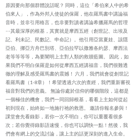
原因要向那個群體說話呢？ 同時，這位「希伯來人中的希
伯來人」，作為外邦人使徒的保羅，他在羅馬書中講論福
音時，並非引用格言，也非要對讀者講論希臘羅馬的哲理
⋯其最深厚的根基，其實就是摩西五經（創世記、出埃及
記、利未記、民數記、申命記）。他引用亞當夏娃、該隱
亞伯、挪亞方舟巴別塔、亞伯拉罕以撒雅各約瑟、摩西法
老等等等等，為要闡明上主對人類的救贖藍圖。 因此，如
果我們不明白保羅是如何從摩西五經講福音，我們很難透
徹的理解及感受羅馬書的震撼！ 六月，我們就會從創世記
看羅馬書（1-8章）！希望透過六次的查經，我們重新審視
福音對我們的意義。 無論你處於信仰的哪個階段，這都是
一個極佳的機會，我們一同回歸根基，看看上主如何從起
初到現在，始終如一地施行祂的救恩。 邀請你報名參與！
課堂會先看錄影，若你一次不明白，你可以重覆看很多
次；若你覺得錄影語速慢，你也可以調快一點！然後，我
們會有網上的交流討論，讓上主的話更深刻的進入生命。