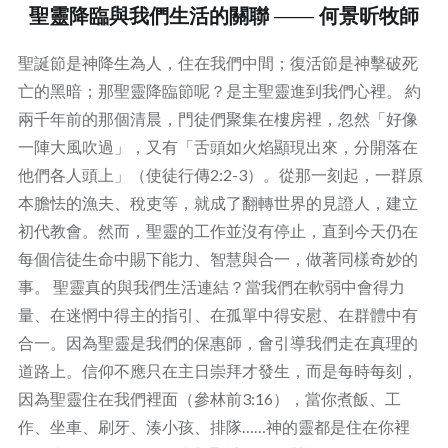
聖靈降臨與我們生活的關聯 —— 何景昕牧師
聖誕節是神降生為人，住在我們中間；復活節是神擊破死
亡的黑暗；那聖靈降臨節呢？是主聖靈進到我們心裡。 約
兩千年前的那個清晨，門徒們聚集在樓房裡，忽然「好像
一陣大風吹過」，又有「舌頭如火焰顯現出來，分開落在
他們各人頭上」（使徒行傳2:2-3）。從那一刻起，一群原
本膽怯的漁夫、稅吏等，就成了翻轉世界的見證人，建立
初代教會。然而，聖靈的工作並沒有停止，直到今天仍在
每個信徒生命中賜下能力、智慧與合一，做著同樣奇妙的
事。 聖靈真的與我們生活連結？當我們在軟弱中會得力
量、在迷惘中得主的指引、在孤單中得安慰、在群體中有
合一。因為聖靈是我們的保惠師，會引導我們走在真理的
道路上。信仰不應只在主日崇拜才發生，而是每時每刻，
因為聖靈住在我們裡面（參林前3:16），當你煮飯、工
作、坐車、刷牙、湊小孩、排隊……神的靈都是住在你裡