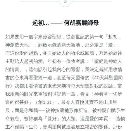
起初… —— 何胡嘉麗師母
如果要用一個字來形容聖經，從創世記的第一句「起初，
神創造天地。」到啟示錄的新天新地，那必定是「愛」。
而這份愛的起點，並非始於人的祈求或回應，乃是始於神
主動給人起初的愛。年初有一位牧者說：「聖經是神給人
的情書」，這句話引起我內心的迴響，我決定嘗試用收情
書的心來再看聖經一遍，甚至每天靈修的《40天與聖靈同
行》我都用看情書的眼光來期待每天聖靈對我的說話… 當
我用新的眼光來重讀創世記第一章，看見「神看著一切所
造的都甚好」（創1:31），最令人喜悅其實不是山川星
辰，而是你和我——被神按著祂形像所造、被神親自賦予生
命氣息、被神稱為「甚好」的人類。這是愛的本質——造物
主不僅賜下生命，更渴望與被造者建立親密的關係。那份