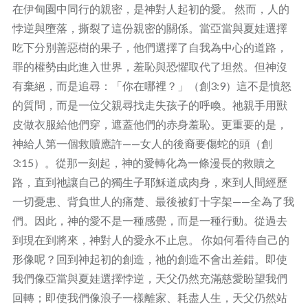
在伊甸園中同行的親密，是神對人起初的愛。 然而，人的
悖逆與墮落，撕裂了這份親密的關係。當亞當與夏娃選擇
吃下分別善惡樹的果子，他們選擇了自我為中心的道路，
罪的權勢由此進入世界，羞恥與恐懼取代了坦然。但神沒
有棄絕，而是追尋：「你在哪裡？」（創3:9）這不是憤怒
的質問，而是一位父親尋找走失孩子的呼喚。祂親手用獸
皮做衣服給他們穿，遮蓋他們的赤身羞恥。更重要的是，
神給人第一個救贖應許——女人的後裔要傷蛇的頭（創
3:15）。從那一刻起，神的愛轉化為一條漫長的救贖之
路，直到祂讓自己的獨生子耶穌道成肉身，來到人間經歷
一切憂患、背負世人的痛楚、最後被釘十字架——全為了我
們。因此，神的愛不是一種感覺，而是一種行動。從過去
到現在到將來，神對人的愛永不止息。 你如何看待自己的
形像呢？回到神起初的創造，祂的創造不會出差錯。即使
我們像亞當與夏娃選擇悖逆，天父仍然充滿慈愛盼望我們
回轉；即使我們像浪子一樣離家、耗盡人生，天父仍然站