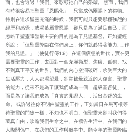
面，也會透過「我們」來彰顯祂自己的榮耀。 然而，我們
有時很容易把聖靈「恩賜化」，只當成偶爾賜下的禮物。
特別在追求聖靈充滿的時候，我們可能只想要那種強烈的
經歷和感覺，或渴慕屬靈恩賜，卻只是為了滿足自己，而
忽略了聖靈降臨最主要的目的是為了見證基督。正如聖經
所說：「但聖靈降臨在你們身上，你們就必得著能力……作
我的見證。」（使徒行傳1:8） 在這個疲憊的世代，實在更
需要聖靈的工作，去面對一個充滿撕裂、焦慮、孤獨、找
不到真正平安的世界。我們的內心空洞破碎，承受巨大的
生活壓力，人人都渴望愛，卻常被最親近的人傷害。聖靈
的能力，從來不是為了讓我們成為一個「超級基督徒」，
而是為了讓我們成為「真實的見證人」，活出基督的生
命。 或許過往你不明白聖靈的工作，正如當日在馬可樓等
待聖靈的門徒一樣，不知也不明白。但聖靈來卻叫我們得
著真自由，吹進我們生命之中、在禱告生活中、在我們的
人際關係中、在我們的工作與服事中。願今年的聖靈降臨